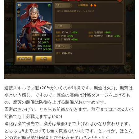
連携スキルで回避+20%がつくのが特徴です。糜竺は火力、糜芳は
壁という感じ。ですので、糜竺の装備は計略ダメージを上げるも
の、糜芳の装備は防御を上げる装備がおすすめです。
回避のおかげで、どちらも前衛ができます。群守まではこの2人が
前衛でも十分戦えますよ(^o^)
進化は糜竺優先で、糜芳は最低3まで上げればかなり変わります。
どちらも5まで上げても全く問題ない武将です。というか、ほとん
どの方が糜兄弟はMAXまで進化させていると思います。