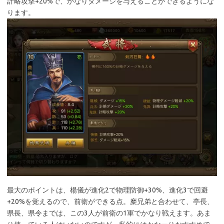
計略攻撃+20%で、かなりダメージを与えることができるようにな
ります。
最大のポイントは、楊儀が進化2で物理防御+30%、進化3で回避
+20%を覚えるので、前衛ができる点。糜兄弟と合わせて、亭長、
県長、県令までは、この3人が前衛の1軍でかなり戦えます。あま