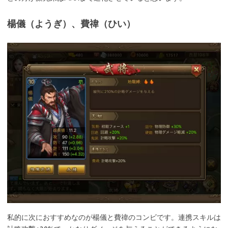
楊儀（ようぎ）、費禕（ひい）
私的に次におすすめなのが楊儀と費禕のコンビです。連携スキルは