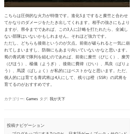
こちらは圧倒的な火力が特徴です。進化5まですると糜竺と合わせ
てかなりのダメージをたたき出してくれます。相手の強さにもより
ますが、県令までであれば、この3人に計略を打たれたら、全滅し
ない部隊はいないかもしれません。それほど強力です。
ただし、どちらも後衛というのが欠点。前衛が破られると一気に崩
れてしまいますし、防御にもあまり向いていないかなと思います。
蜀の青武将で隊列を組むのであれば、前衛に糜竺（びじく）、糜芳
（びほう）、楊儀（ようぎ）、後衛に費禕（ひい）、馬良（ばりょ
う）、馬謖（ばしょく）が私的にはベストかなと思います。ただ、
個人的には育てる青武将は4人にして、残りは橙（SSR）の武将を
育てるのがおすすめです。
カテゴリー:
Games
タグ:
我が天下
投稿ナビゲーション
←
ブログをハブにする7つのヒ
日本語ゲームブック・サウンド