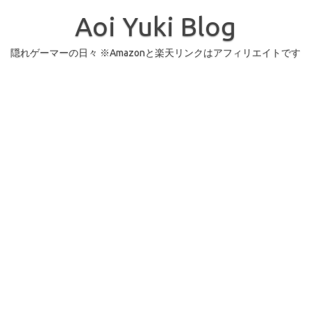
コ
ン
Aoi Yuki Blog
テ
ン
ツ
へ
隠れゲーマーの日々 ※Amazonと楽天リンクはアフィリエイトです
ス
キ
ッ
プ