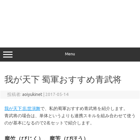
Menu
我が天下 蜀軍おすすめ青武将
投稿者:
aoiyukinet
|
2017-05-14
我が天下:乱世演舞
で、私的蜀軍おすすめ青武将を紹介します。
青武将の場合は、単体というよりも連携スキルを組み合わせて使う
のが基本になるので2名セットで紹介します。
糜竺（びじく）、糜芳（びほう）