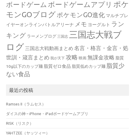
ポケ
ボードゲームアプリ
ボードゲーム
モンGOブログ
ポケモンGO進化
マルチプレ
ラン
メモ
イヤーオンラインバトルアリーナ
ヨーグルト
三国志大戦ブ
キング
ラーメンブログ
三国志
ログ
名言・格言・金言・処
三国志大戦動画まとめ
攻略
世訓・箴言まとめ
無課金攻略
脂質
映画
我が天下
脂質少
脂質ゼロ食品
10g以下のカップ麺
脂質低めカップ麺
ない食品
最近の投稿
Ramses II（ラムセス）
ダイスの神 – iPhone・iPadボードゲームアプリ
RISK（リスク）
YAHTZEE（ヤッツィー）