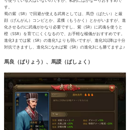
り使っている人はいないのですが、私的にはかなーりおすすめで
す。
蜀の紫（SR）で回避が使える武将としては、馬岱（ばたい）と厳
顔（げんがん）コンビとか、孟獲（もうかく）とかがいますが、進
化させるのに武魂がかなり必要ですし、紫（SR）に武魂を使うと
橙（SSR）を育てにくくなるので、お手軽な楊儀がおすすめです。
進化3までは紫（SR）の進化1よりも弱いですが、進化3以降は十分
対抗できますし、進化5になれば紫（SR）の進化3にも勝てますよ♪
馬良（ばりょう）、馬謖（ばしょく）