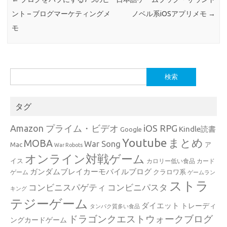
ント – ブログマーケティングメ
ノベル系iOSアプリメモ
→
モ
検
索:
タグ
Amazon プライム・ビデオ
iOS RPG
Kindle読書
Google
Youtube
まとめ
MOBA
War Song
Mac
ア
War Robots
オンライン対戦ゲーム
イス
カロリー低い食品
カード
ガンダムブレイカーモバイルブログ
クラロワ系
ゲーム
ゲームラン
ストラ
コンビニスパゲティ
コンビニパスタ
キング
テジーゲーム
ダイエット
トレーディ
タンパク質多い食品
ドラゴンクエストウォークブログ
ングカードゲーム