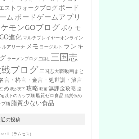
ボード
エストウォークブログ
ボードゲームアプリ
ーム
ポケモンGOブログ
ポケモ
GO進化
マルチプレイヤーオンライン
ランキ
メモ
トルアリーナ
ヨーグルト
三国志
グ
ラーメンブログ
三国志
大戦ブログ
三国志大戦動画まと
名言・格言・金言・処世訓・箴言
攻略
とめ
無課金攻略
脂
映画
我が天下
脂質ゼロ食品
10g以下のカップ麺
脂質低め
脂質少ない食品
ップ麺
最近の投稿
mses II（ラムセス）