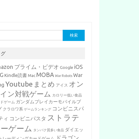
タグ
mazon プライム・ビデオ
iOS
Google
MOBA
G
War
Kindle読書
Mac
War Robots
Youtube
まとめ
オン
ng
アイス
イン対戦ゲーム
カロリー低い食品
ガンダムブレイカーモバイルブ
ードゲーム
コンビニスパ
グ
クラロワ系
ゲームランキング
ストラテ
ティ
コンビニパスタ
ジーゲーム
ダイエッ
タンパク質多い食品
ドラゴン
トレーディングカードゲーム