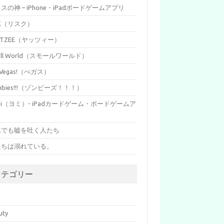
イスの神 – iPhone・iPadボードゲームアプリ
SK（リスク）
HTZEE（ヤッツィー）
all World（スモールワールド）
s Vegas!（べガス）
mbies!!!（ゾンビーズ！！！）
mi（ヨミ）- iPadカードゲーム・ボードゲームア
リ
れでも嘘を吐く人たち
たちは溺れている。
カテゴリー
p
uty