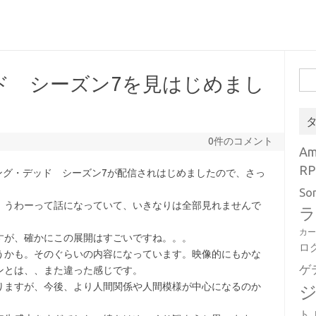
検
ド シーズン7を見はじめまし
索:
0件のコメント
A
RP
ング・デッド シーズン7が配信されはじめましたので、さっ
So
、うわーって話になっていて、いきなりは全部見れませんで
ラ
カ
すが、確かにこの展開はすごいですね。。。
ロ
うかも。そのぐらいの内容になっています。映像的にもかな
ゲ
ンとは、、また違った感じです。
りますが、今後、より人間関係や人間模様が中心になるのか
ト