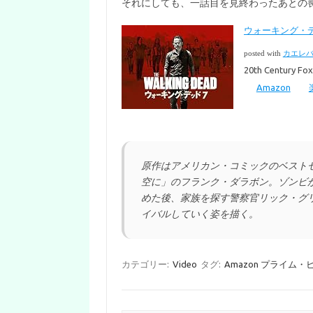
それにしても、一話目を見終わったあとの
ウォーキング・デ
posted with
カエレ
20th Century Fox
Amazon
原作はアメリカン・コミックのベストセラー”
空に」のフランク・ダラボン。ゾンビ
めた後、家族を探す警察官リック・グ
イバルしていく姿を描く。
カテゴリー:
Video
タグ:
Amazon プライム・