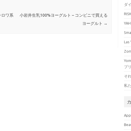
ダ
RI
OSクラロワ系
小岩井生乳100%ヨーグルト – コンビニで買える
YA
ヨーグルト
→
Sm
La
Zo
Yo
プ
そ
私
Ap
Bea