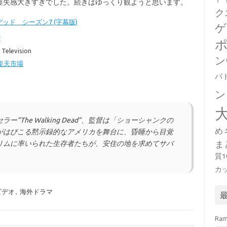
喪失感大きすぎでした。続きはゆっくり観ようと思います。
ク
ッド シーズン7 (字幕版)
ゲ
バ
 Television
ン
楽天市場
バ
ン
The Walking Dead”、監督は「ショーシャンクの
め
がはびこる黙示録的なアメリカを舞台に、昏睡から目覚
ま
リムに率いられた生存者たちが、安住の地を求めてサバ
質
カ
ビデオ
,
海外ドラマ
Ra