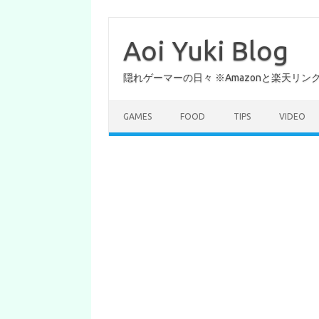
コ
ン
テ
Aoi Yuki Blog
ン
ツ
へ
隠れゲーマーの日々 ※Amazonと楽天リ
ス
キ
ッ
プ
GAMES
FOOD
TIPS
VIDEO