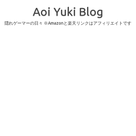
コ
ン
Aoi Yuki Blog
テ
ン
ツ
へ
隠れゲーマーの日々 ※Amazonと楽天リンクはアフィリエイトです
ス
キ
ッ
プ