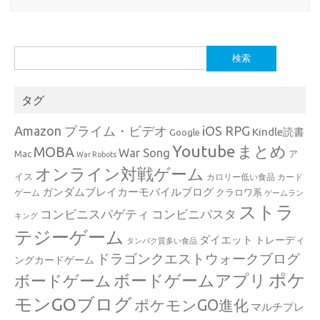
検
索:
タグ
Amazon プライム・ビデオ
iOS RPG
Kindle読書
Google
Youtube
まとめ
MOBA
War Song
Mac
ア
War Robots
オンライン対戦ゲーム
イス
カロリー低い食品
カード
ガンダムブレイカーモバイルブログ
クラロワ系
ゲーム
ゲームラン
ストラ
コンビニスパゲティ
コンビニパスタ
キング
テジーゲーム
ダイエット
トレーディ
タンパク質多い食品
ドラゴンクエストウォークブログ
ングカードゲーム
ポケ
ボードゲームアプリ
ボードゲーム
モンGOブログ
ポケモンGO進化
マルチプレ