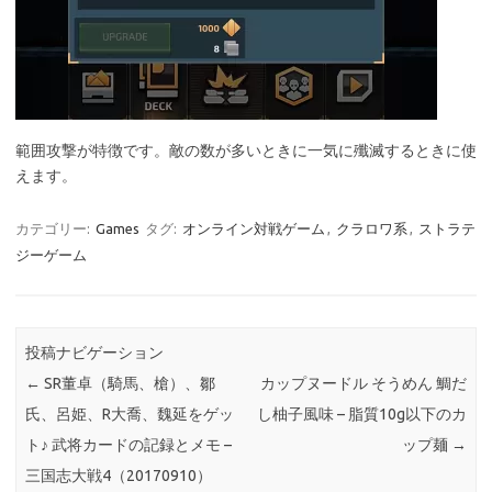
範囲攻撃が特徴です。敵の数が多いときに一気に殲滅するときに使
えます。
カテゴリー:
Games
タグ:
オンライン対戦ゲーム
,
クラロワ系
,
ストラテ
ジーゲーム
投稿ナビゲーション
←
SR董卓（騎馬、槍）、鄒
カップヌードル そうめん 鯛だ
氏、呂姫、R大喬、魏延をゲッ
し柚子風味 – 脂質10g以下のカ
ト♪ 武将カードの記録とメモ –
ップ麺
→
三国志大戦4（20170910）