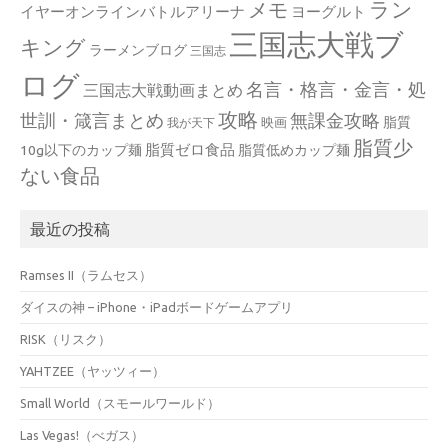
ラン
メモ
イヤーオンラインバトルアリーナ
ヨーグルト
三国志大戦ブ
キング
ラーメンブログ
三国志
ログ
名言・格言・金言・処
三国志大戦動画まとめ
攻略
世訓・箴言まとめ
無課金攻略
脂質
映画
我が天下
脂質少
脂質ゼロ食品
10g以下のカップ麺
脂質低めカップ麺
ない食品
最近の投稿
Ramses II（ラムセス）
ダイスの神 – iPhone・iPadボードゲームアプリ
RISK（リスク）
YAHTZEE（ヤッツィー）
Small World（スモールワールド）
Las Vegas!（べガス）