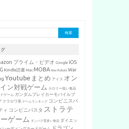
タグ
mazon プライム・ビデオ
iOS
Google
MOBA
G
War
Kindle読書
Mac
War Robots
Youtube
まとめ
オン
ng
アイス
イン対戦ゲーム
カロリー低い食品
ガンダムブレイカーモバイルブ
ードゲーム
コンビニスパ
グ
クラロワ系
ゲームランキング
ストラテ
ティ
コンビニパスタ
ジーゲーム
ダイエッ
タンパク質多い食品
ドラゴン
トレーディングカードゲーム