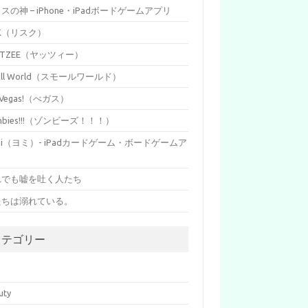
イスの神 – iPhone・iPadボードゲームアプリ
SK（リスク）
HTZEE（ヤッツィー）
all World（スモールワールド）
s Vegas!（べガス）
mbies!!!（ゾンビーズ！！！）
mi（ヨミ）- iPadカードゲーム・ボードゲームア
リ
れでも嘘を吐く人たち
たちは溺れている。
カテゴリー
p
uty