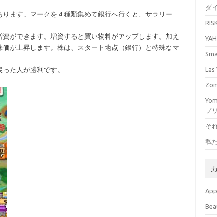
ダ
あります。マークを４種類集めて銀行へ行くと、サラリー
RI
増資ができます。増資すると買い物料がアップします。加え
YA
株価が上昇します。株は、スタート地点（銀行）と特殊なマ
Sm
戻った人が勝利です。
La
Zo
Yo
プ
そ
私
Ap
Bea