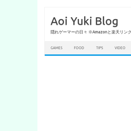
コ
ン
テ
Aoi Yuki Blog
ン
ツ
へ
隠れゲーマーの日々 ※Amazonと楽天リ
ス
キ
ッ
プ
GAMES
FOOD
TIPS
VIDEO