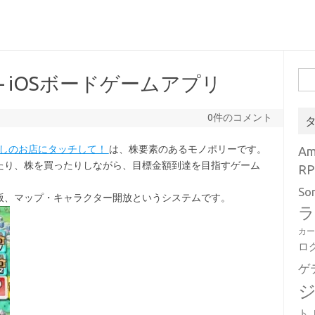
検
 iOSボードゲームアプリ
索:
0件のコメント
 わたしのお店にタッチして！
は、株要素のあるモノポリーです。
A
たり、株を買ったりしながら、目標金額到達を目指すゲーム
RP
。
So
版、マップ・キャラクター開放というシステムです。
ラ
カ
ロ
ゲ
ト