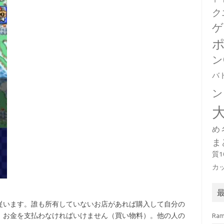
ク
ゲ
ン
バ
ン
め
ま
質
カ
従います。誰も所有していないお店があれば購入して自分の
、お金を支払わなければいけません（買い物料）。他の人の
Ra