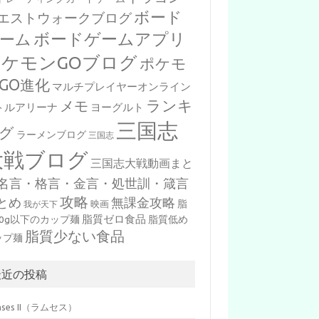
ボード
エストウォークブログ
ボードゲームアプリ
ーム
ポケモンGOブログ
ポケモ
GO進化
マルチプレイヤーオンライン
ランキ
メモ
トルアリーナ
ヨーグルト
三国志
グ
ラーメンブログ
三国志
大戦ブログ
三国志大戦動画まと
名言・格言・金言・処世訓・箴言
攻略
とめ
無課金攻略
脂
映画
我が天下
脂質ゼロ食品
10g以下のカップ麺
脂質低め
脂質少ない食品
ップ麺
最近の投稿
mses II（ラムセス）