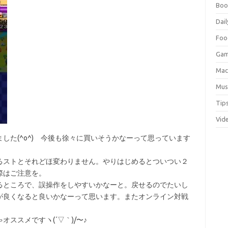
Boo
Dail
Foo
Ga
Ma
Mus
Tip
Vid
した(^o^) 今後も徐々に買いそうかなーって思っています
るストとそれどほ変わりません。やりはじめるとついつい２
際はご注意を。
るところで、誤操作をしやすいかなーと。戻せるのでたいし
が良くなると良いかなーって思います。またオンライン対戦
ススメですヽ(´▽｀)/〜♪