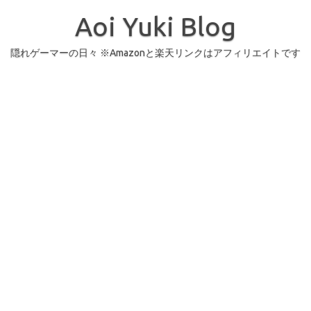
コ
ン
Aoi Yuki Blog
テ
ン
ツ
へ
隠れゲーマーの日々 ※Amazonと楽天リンクはアフィリエイトです
ス
キ
ッ
プ