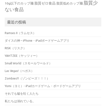
脂質少
脂質ゼロ食品
10g以下のカップ麺
脂質低めカップ麺
ない食品
最近の投稿
Ramses II（ラムセス）
ダイスの神 – iPhone・iPadボードゲームアプリ
RISK（リスク）
YAHTZEE（ヤッツィー）
Small World（スモールワールド）
Las Vegas!（べガス）
Zombies!!!（ゾンビーズ！！！）
Yomi（ヨミ）- iPadカードゲーム・ボードゲームアプリ
それでも嘘を吐く人たち
私たちは溺れている。