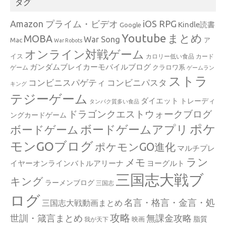
タグ
Amazon プライム・ビデオ
iOS RPG
Kindle読書
Google
Youtube
まとめ
MOBA
War Song
Mac
ア
War Robots
オンライン対戦ゲーム
イス
カロリー低い食品
カード
ガンダムブレイカーモバイルブログ
クラロワ系
ゲーム
ゲームラン
ストラ
コンビニスパゲティ
コンビニパスタ
キング
テジーゲーム
ダイエット
トレーディ
タンパク質多い食品
ドラゴンクエストウォークブログ
ングカードゲーム
ポケ
ボードゲームアプリ
ボードゲーム
モンGOブログ
ポケモンGO進化
マルチプレ
ラン
メモ
イヤーオンラインバトルアリーナ
ヨーグルト
三国志大戦ブ
キング
ラーメンブログ
三国志
ログ
名言・格言・金言・処
三国志大戦動画まとめ
攻略
世訓・箴言まとめ
無課金攻略
脂質
映画
我が天下