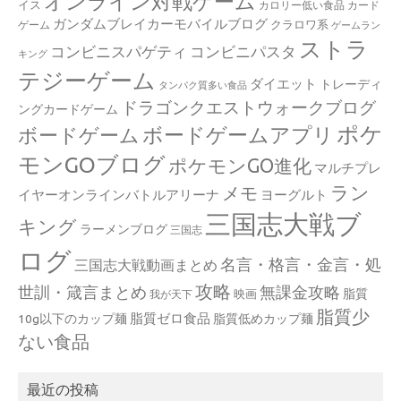
オンライン対戦ゲーム
イス
カロリー低い食品
カード
ガンダムブレイカーモバイルブログ
クラロワ系
ゲーム
ゲームラン
ストラ
コンビニスパゲティ
コンビニパスタ
キング
テジーゲーム
ダイエット
トレーディ
タンパク質多い食品
ドラゴンクエストウォークブログ
ングカードゲーム
ポケ
ボードゲームアプリ
ボードゲーム
モンGOブログ
ポケモンGO進化
マルチプレ
ラン
メモ
イヤーオンラインバトルアリーナ
ヨーグルト
三国志大戦ブ
キング
ラーメンブログ
三国志
ログ
名言・格言・金言・処
三国志大戦動画まとめ
攻略
世訓・箴言まとめ
無課金攻略
脂質
映画
我が天下
脂質少
脂質ゼロ食品
10g以下のカップ麺
脂質低めカップ麺
ない食品
最近の投稿