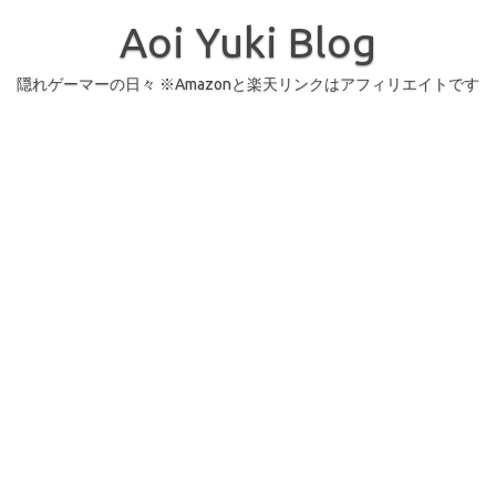
コ
ン
Aoi Yuki Blog
テ
ン
ツ
へ
隠れゲーマーの日々 ※Amazonと楽天リンクはアフィリエイトです
ス
キ
ッ
プ