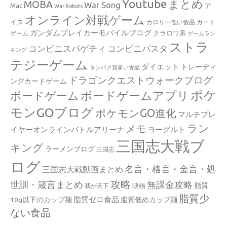
Youtube
まとめ
MOBA
War Song
Mac
ア
War Robots
オンライン対戦ゲーム
イス
カロリー低い食品
カード
ガンダムブレイカーモバイルブログ
クラロワ系
ゲーム
ゲームラン
ストラ
コンビニスパゲティ
コンビニパスタ
キング
テジーゲーム
ダイエット
トレーディ
タンパク質多い食品
ドラゴンクエストウォークブログ
ングカードゲーム
ポケ
ボードゲームアプリ
ボードゲーム
モンGOブログ
ポケモンGO進化
マルチプレ
ラン
メモ
イヤーオンラインバトルアリーナ
ヨーグルト
三国志大戦ブ
キング
ラーメンブログ
三国志
ログ
名言・格言・金言・処
三国志大戦動画まとめ
攻略
世訓・箴言まとめ
無課金攻略
脂質
映画
我が天下
脂質少
脂質ゼロ食品
10g以下のカップ麺
脂質低めカップ麺
ない食品