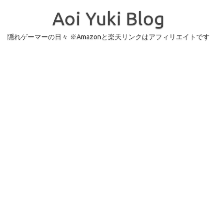
コ
ン
Aoi Yuki Blog
テ
ン
ツ
へ
隠れゲーマーの日々 ※Amazonと楽天リンクはアフィリエイトです
ス
キ
ッ
プ