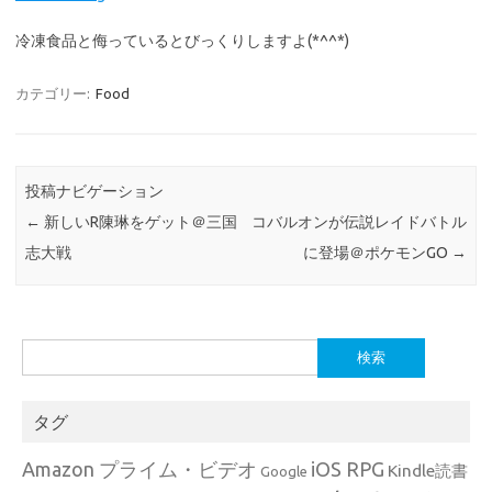
冷凍食品と侮っているとびっくりしますよ(*^^*)
カテゴリー:
Food
投稿ナビゲーション
←
新しいR陳琳をゲット＠三国
コバルオンが伝説レイドバトル
志大戦
に登場＠ポケモンGO
→
検
索:
タグ
Amazon プライム・ビデオ
iOS RPG
Kindle読書
Google