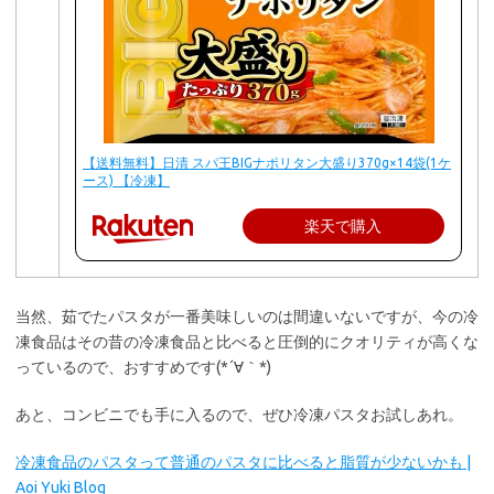
【送料無料】日清 スパ王BIGナポリタン大盛り370g×14袋(1ケ
ース) 【冷凍】
楽天で購入
当然、茹でたパスタが一番美味しいのは間違いないですが、今の冷
凍食品はその昔の冷凍食品と比べると圧倒的にクオリティが高くな
っているので、おすすめです(*´∀｀*)
あと、コンビニでも手に入るので、ぜひ冷凍パスタお試しあれ。
冷凍食品のパスタって普通のパスタに比べると脂質が少ないかも |
Aoi Yuki Blog