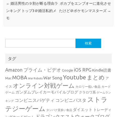
←
婚活男性の９割が断る理由ラ
ポカブをエンブオーに進化させ
ンキング トップ3＠婚活私的メ
たけど＠ポケモンマスターズ
→
モ
検
索:
タグ
Amazon プライム・ビデオ
iOS RPG
Kindle読書
Google
Youtube
まとめ
MOBA
War Song
Mac
ア
War Robots
オンライン対戦ゲーム
イス
カロリー低い食品
カード
ガンダムブレイカーモバイルブログ
クラロワ系
ゲーム
ゲームラン
ストラ
コンビニスパゲティ
コンビニパスタ
キング
テジーゲーム
ダイエット
トレーディ
タンパク質多い食品
ドラゴンクエストウォークブログ
ングカードゲーム