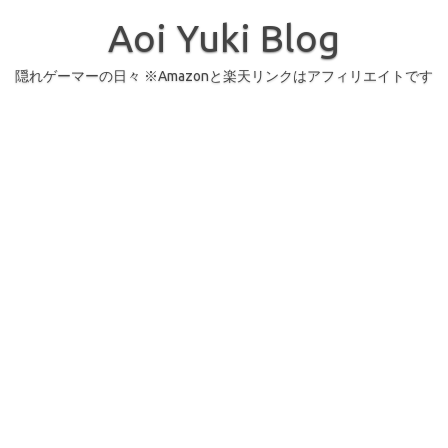
コ
ン
Aoi Yuki Blog
テ
ン
ツ
へ
隠れゲーマーの日々 ※Amazonと楽天リンクはアフィリエイトです
ス
キ
ッ
プ