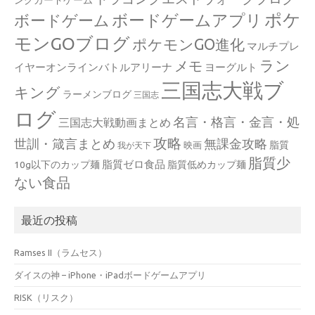
ポケ
ボードゲームアプリ
ボードゲーム
モンGOブログ
ポケモンGO進化
マルチプレ
ラン
メモ
イヤーオンラインバトルアリーナ
ヨーグルト
三国志大戦ブ
キング
ラーメンブログ
三国志
ログ
名言・格言・金言・処
三国志大戦動画まとめ
攻略
世訓・箴言まとめ
無課金攻略
脂質
映画
我が天下
脂質少
脂質ゼロ食品
10g以下のカップ麺
脂質低めカップ麺
ない食品
最近の投稿
Ramses II（ラムセス）
ダイスの神 – iPhone・iPadボードゲームアプリ
RISK（リスク）