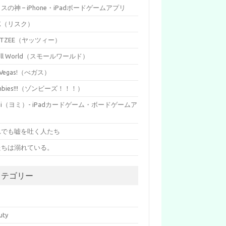
イスの神 – iPhone・iPadボードゲームアプリ
SK（リスク）
HTZEE（ヤッツィー）
all World（スモールワールド）
s Vegas!（べガス）
mbies!!!（ゾンビーズ！！！）
mi（ヨミ）- iPadカードゲーム・ボードゲームア
リ
れでも嘘を吐く人たち
たちは溺れている。
カテゴリー
p
uty