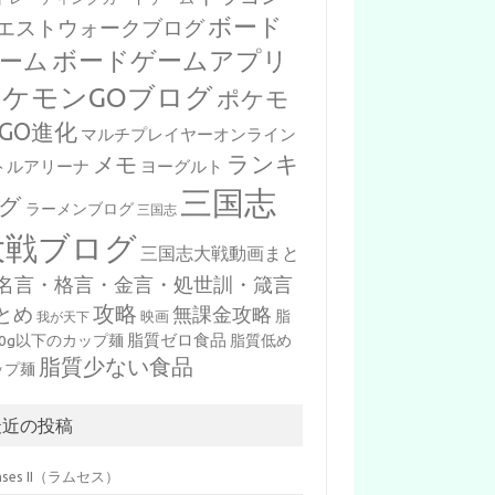
ボード
エストウォークブログ
ボードゲームアプリ
ーム
ポケモンGOブログ
ポケモ
GO進化
マルチプレイヤーオンライン
ランキ
メモ
トルアリーナ
ヨーグルト
三国志
グ
ラーメンブログ
三国志
大戦ブログ
三国志大戦動画まと
名言・格言・金言・処世訓・箴言
攻略
とめ
無課金攻略
脂
映画
我が天下
脂質ゼロ食品
10g以下のカップ麺
脂質低め
脂質少ない食品
ップ麺
最近の投稿
mses II（ラムセス）