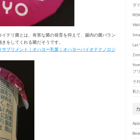
ダ
RI
YA
ロイテリ菌とは、有害な菌の発育を抑えて、腸内の菌バラン
Sm
働きをしてくれる菌だそうです。
La
リサプリメント｜オハヨー乳業｜オハヨーバイオテクノロジ
Zo
Yo
プ
そ
私
Ap
Bea