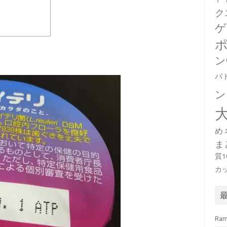
ク
ゲ
ン
バ
ン
め
ま
質
カ
Ra