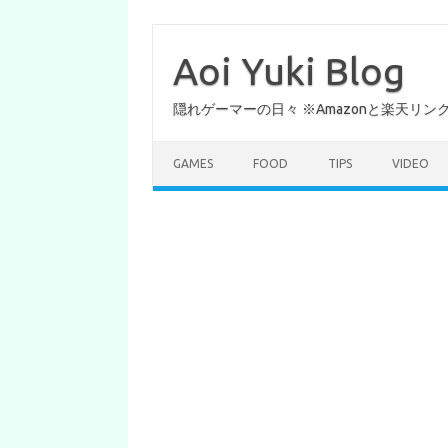
コ
ン
テ
Aoi Yuki Blog
ン
ツ
へ
隠れゲーマーの日々 ※Amazonと楽天リ
ス
キ
ッ
プ
GAMES
FOOD
TIPS
VIDEO