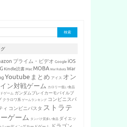
タグ
mazon プライム・ビデオ
iOS
Google
MOBA
G
War
Kindle読書
Mac
War Robots
Youtube
まとめ
オン
ng
アイス
イン対戦ゲーム
カロリー低い食品
ガンダムブレイカーモバイルブ
ードゲーム
コンビニスパ
グ
クラロワ系
ゲームランキング
ストラテ
ティ
コンビニパスタ
ジーゲーム
ダイエッ
タンパク質多い食品
ドラゴン
トレーディングカードゲーム