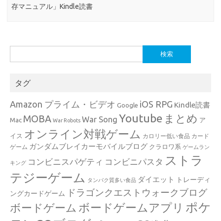
存マニュアル」Kindle読書
検
索:
タグ
Amazon プライム・ビデオ
iOS RPG
Kindle読書
Google
Youtube
まとめ
MOBA
War Song
Mac
ア
War Robots
オンライン対戦ゲーム
イス
カロリー低い食品
カード
ガンダムブレイカーモバイルブログ
クラロワ系
ゲーム
ゲームラン
ストラ
コンビニスパゲティ
コンビニパスタ
キング
テジーゲーム
ダイエット
トレーディ
タンパク質多い食品
ドラゴンクエストウォークブログ
ングカードゲーム
ポケ
ボードゲームアプリ
ボードゲーム