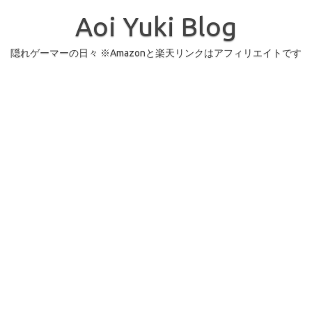
コ
ン
Aoi Yuki Blog
テ
ン
ツ
へ
隠れゲーマーの日々 ※Amazonと楽天リンクはアフィリエイトです
ス
キ
ッ
プ