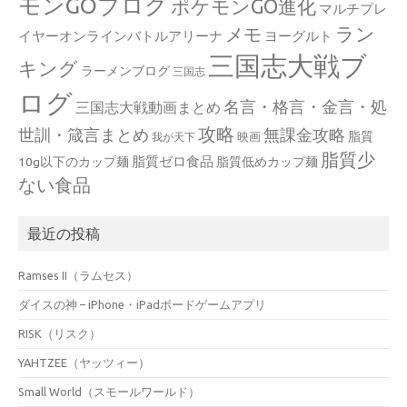
モンGOブログ
ポケモンGO進化
マルチプレ
ラン
メモ
イヤーオンラインバトルアリーナ
ヨーグルト
三国志大戦ブ
キング
ラーメンブログ
三国志
ログ
名言・格言・金言・処
三国志大戦動画まとめ
攻略
世訓・箴言まとめ
無課金攻略
脂質
映画
我が天下
脂質少
脂質ゼロ食品
10g以下のカップ麺
脂質低めカップ麺
ない食品
最近の投稿
Ramses II（ラムセス）
ダイスの神 – iPhone・iPadボードゲームアプリ
RISK（リスク）
YAHTZEE（ヤッツィー）
Small World（スモールワールド）