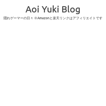
コ
ン
Aoi Yuki Blog
テ
ン
ツ
へ
隠れゲーマーの日々 ※Amazonと楽天リンクはアフィリエイトです
ス
キ
ッ
プ