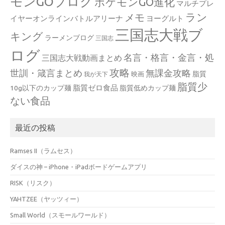
モンGOブログ
ポケモンGO進化
マルチプレ
ラン
メモ
イヤーオンラインバトルアリーナ
ヨーグルト
三国志大戦ブ
キング
ラーメンブログ
三国志
ログ
名言・格言・金言・処
三国志大戦動画まとめ
攻略
世訓・箴言まとめ
無課金攻略
脂質
映画
我が天下
脂質少
脂質ゼロ食品
10g以下のカップ麺
脂質低めカップ麺
ない食品
最近の投稿
Ramses II（ラムセス）
ダイスの神 – iPhone・iPadボードゲームアプリ
RISK（リスク）
YAHTZEE（ヤッツィー）
Small World（スモールワールド）