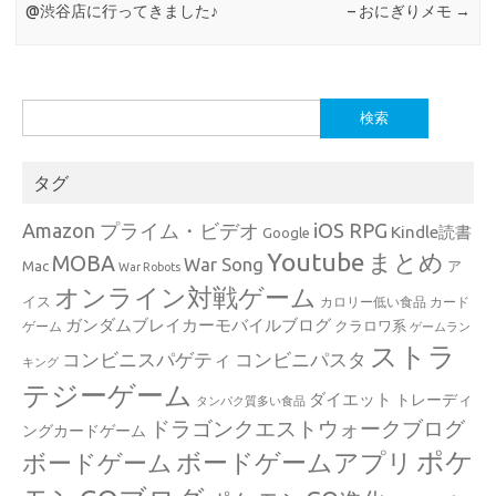
@渋谷店に行ってきました♪
– おにぎりメモ
→
検
索:
タグ
Amazon プライム・ビデオ
iOS RPG
Kindle読書
Google
Youtube
まとめ
MOBA
War Song
Mac
ア
War Robots
オンライン対戦ゲーム
イス
カロリー低い食品
カード
ガンダムブレイカーモバイルブログ
クラロワ系
ゲーム
ゲームラン
ストラ
コンビニスパゲティ
コンビニパスタ
キング
テジーゲーム
ダイエット
トレーディ
タンパク質多い食品
ドラゴンクエストウォークブログ
ングカードゲーム
ポケ
ボードゲームアプリ
ボードゲーム