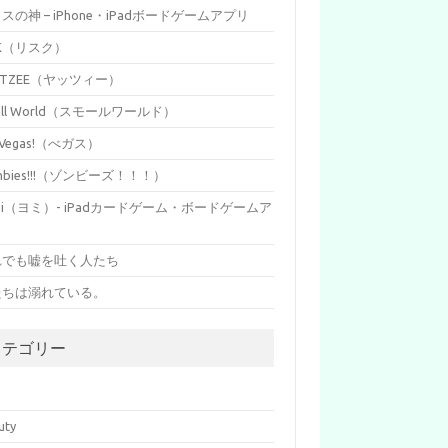
イスの神 – iPhone・iPadボードゲームアプリ
SK（リスク）
HTZEE（ヤッツィー）
all World（スモールワールド）
s Vegas!（べガス）
mbies!!!（ゾンビーズ！！！）
mi（ヨミ）- iPadカードゲーム・ボードゲームア
リ
れでも嘘を吐く人たち
たちは溺れている。
カテゴリー
p
uty