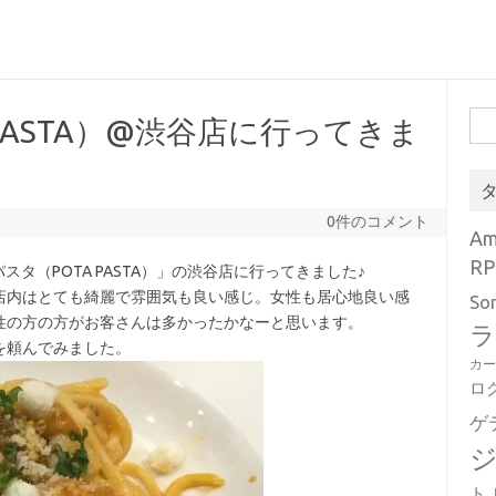
検
 PASTA）@渋谷店に行ってきま
索:
0件のコメント
A
RP
スタ（POTA PASTA）」の渋谷店に行ってきました♪
店内はとても綺麗で雰囲気も良い感じ。女性も居心地良い感
So
性の方の方がお客さんは多かったかなーと思います。
ラ
を頼んでみました。
カ
ロ
ゲ
ト