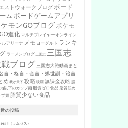
ボード
エストウォークブログ
ボードゲームアプリ
ーム
ポケモンGOブログ
ポケモ
GO進化
マルチプレイヤーオンライン
ランキ
メモ
トルアリーナ
ヨーグルト
三国志
グ
ラーメンブログ
三国志
大戦ブログ
三国志大戦動画まと
名言・格言・金言・処世訓・箴言
攻略
とめ
無課金攻略
脂
映画
我が天下
脂質ゼロ食品
10g以下のカップ麺
脂質低め
脂質少ない食品
ップ麺
最近の投稿
mses II（ラムセス）