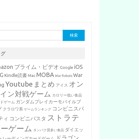
タグ
mazon プライム・ビデオ
iOS
Google
MOBA
G
War
Kindle読書
Mac
War Robots
Youtube
まとめ
オン
ng
アイス
イン対戦ゲーム
カロリー低い食品
ガンダムブレイカーモバイルブ
ードゲーム
コンビニスパ
グ
クラロワ系
ゲームランキング
ストラテ
ティ
コンビニパスタ
ジーゲーム
ダイエッ
タンパク質多い食品
ドラゴン
トレーディングカードゲーム