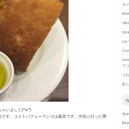
ダ
RI
YA
Sm
La
Zo
Yo
プ
そ
私
いました(^o^)
Ap
店です。コストパフォーマンスは最高です。渋谷に行った際
Bea