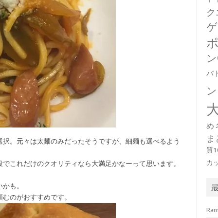
ク
ゲ
ン
バ
ン
め
ま
選択。元々は太麺のみだったそうですが、細麺も選べるよう
質
カ
段でこれだけのクオリティなら大満足かなーって思います。
いかも。
頼むのがおすすめです。
Ra