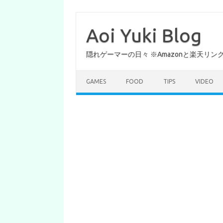
コ
ン
テ
Aoi Yuki Blog
ン
ツ
へ
隠れゲーマーの日々 ※Amazonと楽天リ
ス
キ
ッ
プ
GAMES
FOOD
TIPS
VIDEO