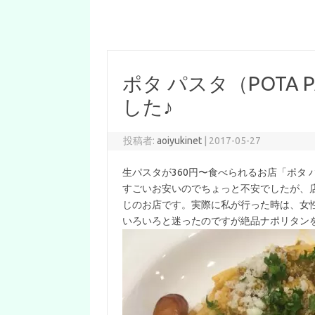
ポタ パスタ（POTA
した♪
投稿者:
aoiyukinet
|
2017-05-27
生パスタが360円〜食べられるお店「ポタ パ
すごいお安いのでちょっと不安でしたが、
じのお店です。実際に私が行った時は、女
いろいろと迷ったのですが絶品ナポリタン