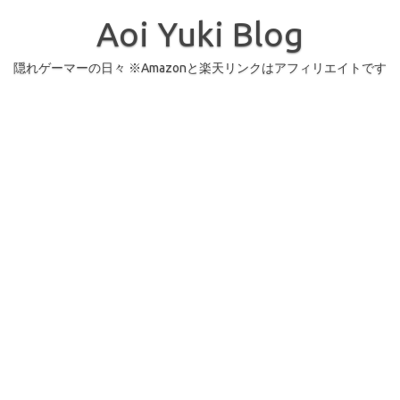
コ
ン
Aoi Yuki Blog
テ
ン
ツ
へ
隠れゲーマーの日々 ※Amazonと楽天リンクはアフィリエイトです
ス
キ
ッ
プ