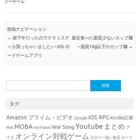
ジーゲーム
投稿ナビゲーション
←
値下中だったのでテラミステ
最近食べた脂質少ないカップ麺
ィカ買っちゃいました♪ – iOS ボ
– 脂質10g以下のカップ麺
→
ードゲームアプリ
検
索:
タグ
Amazon プライム・ビデオ
iOS RPG
Kindle読書
Google
Youtube
まとめ
MOBA
War Song
Mac
ア
War Robots
オンライン対戦ゲーム
イス
カロリー低い食品
カード