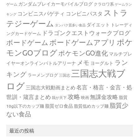
ガンダムブレイカーモバイルブログ
クラロワ系
ゲーム
ゲームラン
ストラ
コンビニスパゲティ
コンビニパスタ
キング
テジーゲーム
ダイエット
トレーディ
タンパク質多い食品
ドラゴンクエストウォークブログ
ングカードゲーム
ポケ
ボードゲームアプリ
ボードゲーム
モンGOブログ
ポケモンGO進化
マルチプレ
ラン
メモ
イヤーオンラインバトルアリーナ
ヨーグルト
三国志大戦ブ
キング
ラーメンブログ
三国志
ログ
名言・格言・金言・処
三国志大戦動画まとめ
攻略
世訓・箴言まとめ
無課金攻略
脂質
映画
我が天下
脂質少
脂質ゼロ食品
10g以下のカップ麺
脂質低めカップ麺
ない食品
最近の投稿