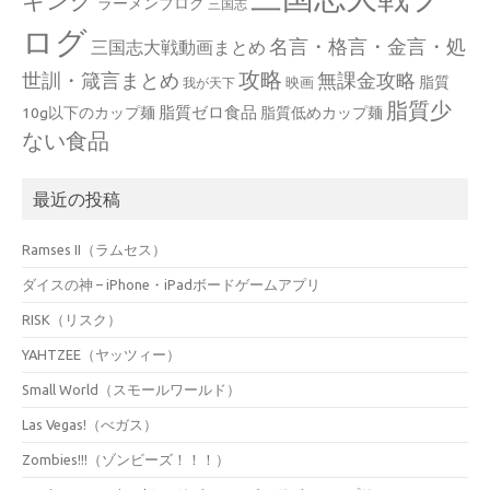
ラーメンブログ
三国志
ログ
名言・格言・金言・処
三国志大戦動画まとめ
攻略
世訓・箴言まとめ
無課金攻略
脂質
映画
我が天下
脂質少
脂質ゼロ食品
10g以下のカップ麺
脂質低めカップ麺
ない食品
最近の投稿
Ramses II（ラムセス）
ダイスの神 – iPhone・iPadボードゲームアプリ
RISK（リスク）
YAHTZEE（ヤッツィー）
Small World（スモールワールド）
Las Vegas!（べガス）
Zombies!!!（ゾンビーズ！！！）