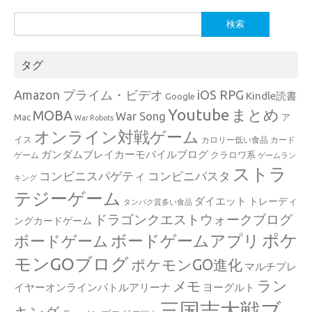
検
索:
タグ
Amazon プライム・ビデオ
iOS RPG
Kindle読書
Google
Youtube
まとめ
MOBA
War Song
Mac
ア
War Robots
オンライン対戦ゲーム
イス
カロリー低い食品
カード
ガンダムブレイカーモバイルブログ
クラロワ系
ゲーム
ゲームラン
ストラ
コンビニスパゲティ
コンビニパスタ
キング
テジーゲーム
ダイエット
トレーディ
タンパク質多い食品
ドラゴンクエストウォークブログ
ングカードゲーム
ポケ
ボードゲームアプリ
ボードゲーム
モンGOブログ
ポケモンGO進化
マルチプレ
ラン
メモ
イヤーオンラインバトルアリーナ
ヨーグルト
三国志大戦ブ
キング