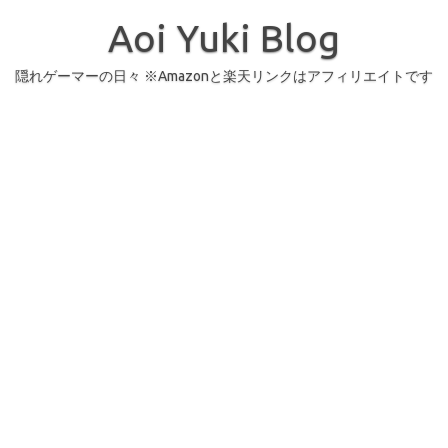
コ
ン
Aoi Yuki Blog
テ
ン
ツ
へ
隠れゲーマーの日々 ※Amazonと楽天リンクはアフィリエイトです
ス
キ
ッ
プ