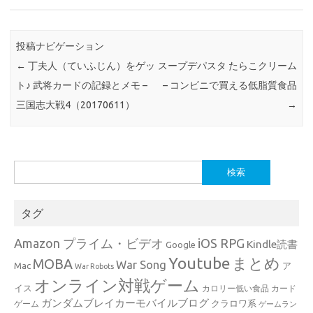
投稿ナビゲーション
←
丁夫人（ていふじん）をゲッ
スープデパスタ たらこクリーム
ト♪ 武将カードの記録とメモ –
– コンビニで買える低脂質食品
三国志大戦4（20170611）
→
検
索:
タグ
Amazon プライム・ビデオ
iOS RPG
Kindle読書
Google
Youtube
まとめ
MOBA
War Song
Mac
ア
War Robots
オンライン対戦ゲーム
イス
カロリー低い食品
カード
ガンダムブレイカーモバイルブログ
クラロワ系
ゲーム
ゲームラン