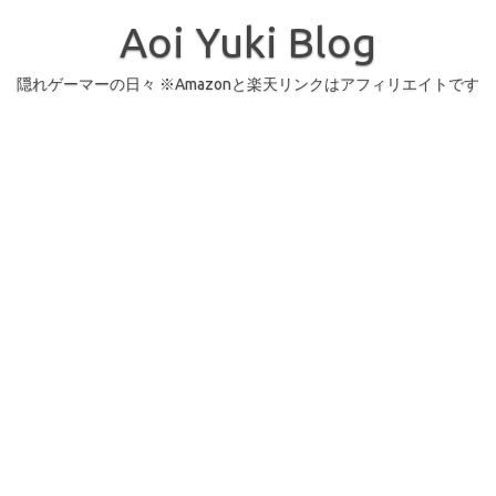
コ
ン
Aoi Yuki Blog
テ
ン
ツ
へ
隠れゲーマーの日々 ※Amazonと楽天リンクはアフィリエイトです
ス
キ
ッ
プ