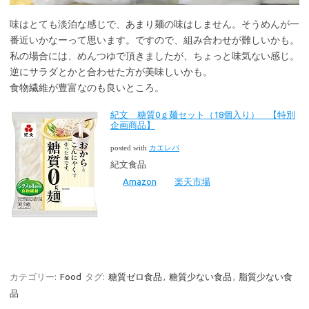
味はとても淡泊な感じで、あまり麺の味はしません。そうめんが一
番近いかなーって思います。ですので、組み合わせが難しいかも。
私の場合には、めんつゆで頂きましたが、ちょっと味気ない感じ。
逆にサラダとかと合わせた方が美味しいかも。
食物繊維が豊富なのも良いところ。
紀文 糖質0ｇ麺セット（18個入り） 【特別
企画商品】
posted with
カエレバ
紀文食品
Amazon
楽天市場
カテゴリー:
Food
タグ:
糖質ゼロ食品
,
糖質少ない食品
,
脂質少ない食
品