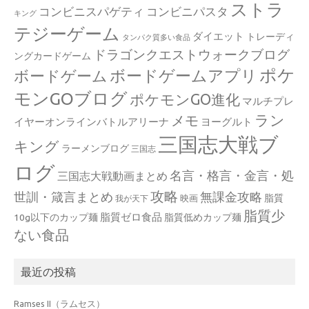
ストラ
コンビニスパゲティ
コンビニパスタ
キング
テジーゲーム
ダイエット
トレーディ
タンパク質多い食品
ドラゴンクエストウォークブログ
ングカードゲーム
ポケ
ボードゲームアプリ
ボードゲーム
モンGOブログ
ポケモンGO進化
マルチプレ
ラン
メモ
イヤーオンラインバトルアリーナ
ヨーグルト
三国志大戦ブ
キング
ラーメンブログ
三国志
ログ
名言・格言・金言・処
三国志大戦動画まとめ
攻略
世訓・箴言まとめ
無課金攻略
脂質
映画
我が天下
脂質少
脂質ゼロ食品
10g以下のカップ麺
脂質低めカップ麺
ない食品
最近の投稿
Ramses II（ラムセス）