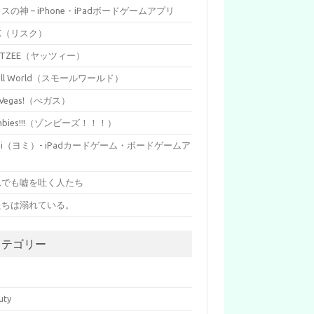
イスの神 – iPhone・iPadボードゲームアプリ
SK（リスク）
HTZEE（ヤッツィー）
all World（スモールワールド）
s Vegas!（べガス）
mbies!!!（ゾンビーズ！！！）
mi（ヨミ）- iPadカードゲーム・ボードゲームア
リ
れでも嘘を吐く人たち
たちは溺れている。
カテゴリー
p
uty