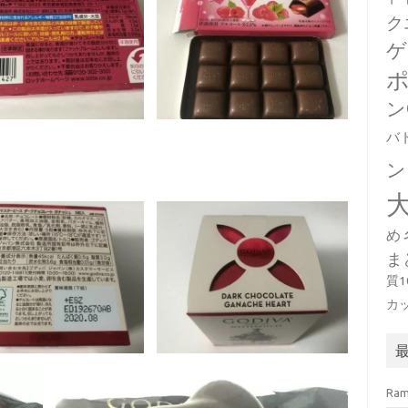
ク
ゲ
ン
バ
ン
め
ま
質
カ
Ra