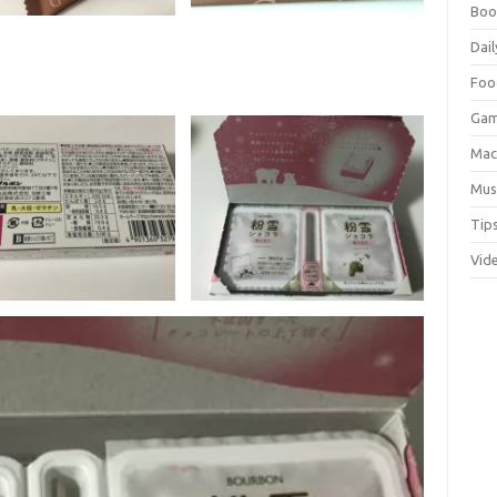
Boo
Dail
Foo
Ga
Ma
Mus
Tip
Vid