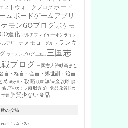
ボード
エストウォークブログ
ボードゲームアプリ
ーム
ポケモンGOブログ
ポケモ
GO進化
マルチプレイヤーオンライン
ランキ
メモ
トルアリーナ
ヨーグルト
三国志
グ
ラーメンブログ
三国志
大戦ブログ
三国志大戦動画まと
名言・格言・金言・処世訓・箴言
攻略
とめ
無課金攻略
脂
映画
我が天下
脂質ゼロ食品
10g以下のカップ麺
脂質低め
脂質少ない食品
ップ麺
最近の投稿
mses II（ラムセス）