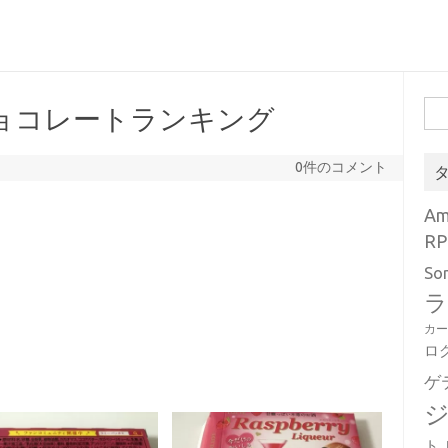
検
ョコレートランキング
索:
0件のコメント
A
RP
So
ラ
カ
ロ
ゲ
ト