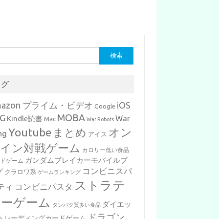
タグ
mazon プライム・ビデオ
iOS
Google
MOBA
G
War
Kindle読書
Mac
War Robots
Youtube
まとめ
オン
ng
アイス
イン対戦ゲーム
カロリー低い食品
ガンダムブレイカーモバイルブ
ードゲーム
コンビニスパ
グ
クラロワ系
ゲームランキング
ストラテ
ティ
コンビニパスタ
ジーゲーム
ダイエッ
タンパク質多い食品
ドラゴン
トレーディングカードゲーム