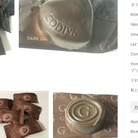
ダ
RI
YA
Sm
La
Zo
Yo
プ
そ
私
Ap
Bea