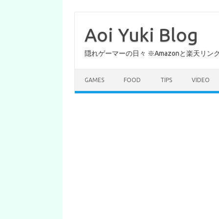
コ
ン
テ
Aoi Yuki Blog
ン
ツ
へ
隠れゲーマーの日々 ※Amazonと楽天リ
ス
キ
ッ
プ
GAMES
FOOD
TIPS
VIDEO