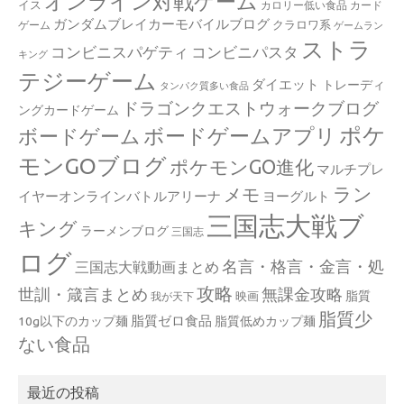
オンライン対戦ゲーム
イス
カロリー低い食品
カード
ガンダムブレイカーモバイルブログ
クラロワ系
ゲーム
ゲームラン
ストラ
コンビニスパゲティ
コンビニパスタ
キング
テジーゲーム
ダイエット
トレーディ
タンパク質多い食品
ドラゴンクエストウォークブログ
ングカードゲーム
ポケ
ボードゲームアプリ
ボードゲーム
モンGOブログ
ポケモンGO進化
マルチプレ
ラン
メモ
イヤーオンラインバトルアリーナ
ヨーグルト
三国志大戦ブ
キング
ラーメンブログ
三国志
ログ
名言・格言・金言・処
三国志大戦動画まとめ
攻略
世訓・箴言まとめ
無課金攻略
脂質
映画
我が天下
脂質少
脂質ゼロ食品
10g以下のカップ麺
脂質低めカップ麺
ない食品
最近の投稿