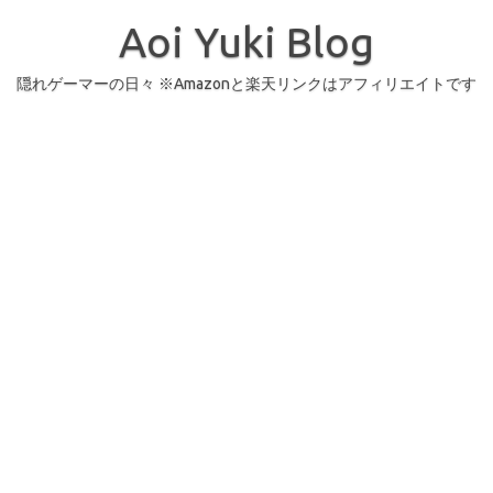
コ
ン
Aoi Yuki Blog
テ
ン
ツ
へ
隠れゲーマーの日々 ※Amazonと楽天リンクはアフィリエイトです
ス
キ
ッ
プ