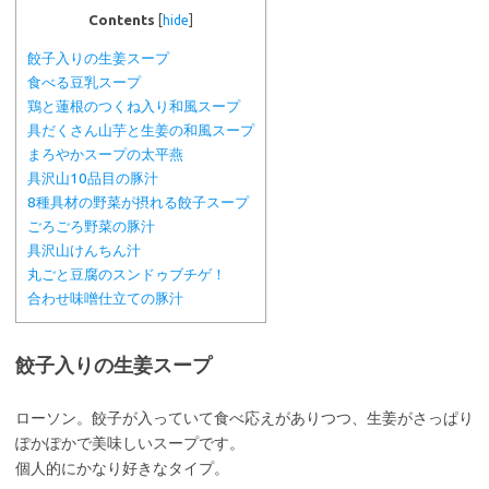
Contents
[
hide
]
餃子入りの生姜スープ
食べる豆乳スープ
鶏と蓮根のつくね入り和風スープ
具だくさん山芋と生姜の和風スープ
まろやかスープの太平燕
具沢山10品目の豚汁
8種具材の野菜が摂れる餃子スープ
ごろごろ野菜の豚汁
具沢山けんちん汁
丸ごと豆腐のスンドゥブチゲ！
合わせ味噌仕立ての豚汁
餃子入りの生姜スープ
ローソン。餃子が入っていて食べ応えがありつつ、生姜がさっぱり
ぽかぽかで美味しいスープです。
個人的にかなり好きなタイプ。