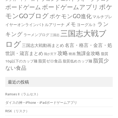
ポケ
ボードゲームアプリ
ボードゲーム
モンGOブログ
ポケモンGO進化
マルチプレ
ラン
メモ
イヤーオンラインバトルアリーナ
ヨーグルト
三国志大戦ブ
キング
ラーメンブログ
三国志
ログ
名言・格言・金言・処
三国志大戦動画まとめ
攻略
世訓・箴言まとめ
無課金攻略
脂質
映画
我が天下
脂質少
脂質ゼロ食品
10g以下のカップ麺
脂質低めカップ麺
ない食品
最近の投稿
Ramses II（ラムセス）
ダイスの神 – iPhone・iPadボードゲームアプリ
RISK（リスク）