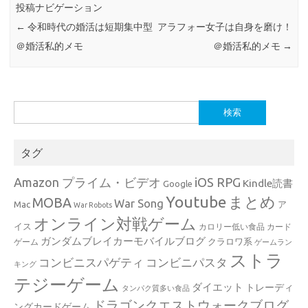
投稿ナビゲーション
←
令和時代の婚活は短期集中型
アラフォー女子は自身を磨け！
＠婚活私的メモ
＠婚活私的メモ
→
検
索:
タグ
Amazon プライム・ビデオ
iOS RPG
Kindle読書
Google
Youtube
まとめ
MOBA
War Song
Mac
ア
War Robots
オンライン対戦ゲーム
イス
カロリー低い食品
カード
ガンダムブレイカーモバイルブログ
クラロワ系
ゲーム
ゲームラン
ストラ
コンビニスパゲティ
コンビニパスタ
キング
テジーゲーム
ダイエット
トレーディ
タンパク質多い食品
ドラゴンクエストウォークブログ
ングカードゲーム