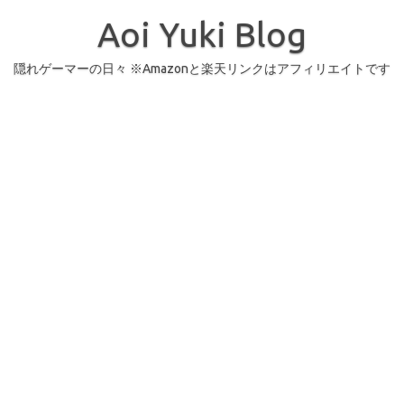
コ
ン
Aoi Yuki Blog
テ
ン
ツ
へ
隠れゲーマーの日々 ※Amazonと楽天リンクはアフィリエイトです
ス
キ
ッ
プ