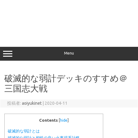
Menu
破滅的な弱計デッキのすすめ＠
三国志大戦
投稿者:
aoiyukinet
|
2020-04-11
Contents
[
hide
]
破滅的な弱計とは
破滅的な弱計と相性の良い火事場系計略