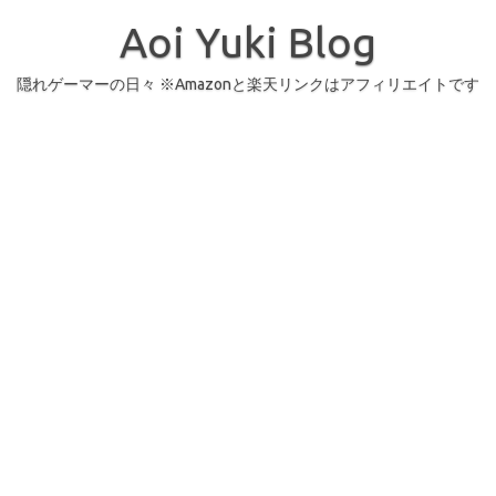
コ
ン
Aoi Yuki Blog
テ
ン
ツ
へ
隠れゲーマーの日々 ※Amazonと楽天リンクはアフィリエイトです
ス
キ
ッ
プ