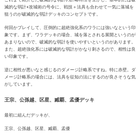
滅的な弱計+攻城術の号令に、戦技＋法具も合わせて一気に落城を
狙うのが破滅的な弱計デッキのコンセプトです。
何回かプレイして、圧倒的に超絶強化系のワラには強いなという印
象です。まず、ワラデッキの場合、城を落とされる展開というのが
あまりないので、破滅的な弱計を使いやすいというのがあります。
また、超絶強化系には破滅的な弱計がかなり刺さるので、相性は良
い印象です。
逆に相性が悪いなと感じるのダメージ計略系ですね。特に赤壁。ダ
メージ計略系の場合には、法具を征知の法にするのが良さそうな気
がしています。
王宗、公孫越、区星、臧覇、孟優デッキ
最初に組んだデッキが、
王宗、公孫越、区星、臧覇、孟優