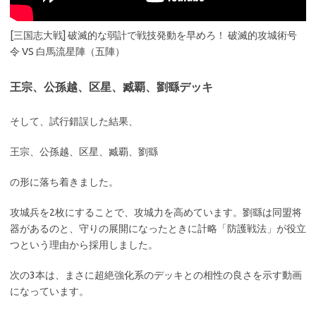
[三国志大戦] 破滅的な弱計で戦技発動を早めろ！ 破滅的攻城術号
令 VS 白馬流星陣（五陣）
王宗、公孫越、区星、臧覇、劉繇デッキ
そして、試行錯誤した結果、
王宗、公孫越、区星、臧覇、劉繇
の形に落ち着きました。
攻城兵を2枚にすることで、攻城力を高めています。劉繇は同盟将
器があるのと、守りの展開になったときに計略「防護戦法」が役立
つという理由から採用しました。
次の3本は、まさに超絶強化系のデッキとの相性の良さを示す動画
になっています。