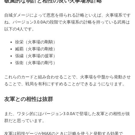
破滅的な弱計と相性の良い火事場系計略
自城ダメージによって恩恵を得られる計略といえば、火事場系です
ね。バージョン3.0.0Aの段階で火事場系の計略を持っている武将は
以下の4人です。
徐栄（火事場の剛騎）
臧覇（火事場の剛槍）
張繍（火事場の援軍）
張衛（火事場の剛弓）
これらのカードと組み合わせることで、火事場を中盤から発動させ
ることで、戦局を有利にすすめることができるようになります。
友軍との相性は抜群
また、ワタシ的にはバージョン3.0.0Aで登場した友軍との相性が抜
群だと思っています。
友軍は戦技ゲージがMAXのときに計略を使うと発動する効果で