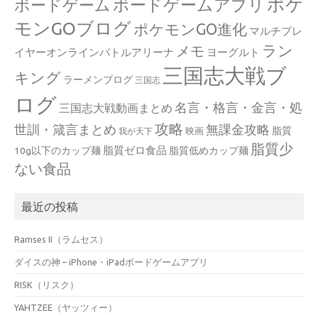
ポケ
ボードゲームアプリ
ボードゲーム
モンGOブログ
ポケモンGO進化
マルチプレ
ラン
メモ
イヤーオンラインバトルアリーナ
ヨーグルト
三国志大戦ブ
キング
ラーメンブログ
三国志
ログ
名言・格言・金言・処
三国志大戦動画まとめ
攻略
世訓・箴言まとめ
無課金攻略
脂質
映画
我が天下
脂質少
脂質ゼロ食品
10g以下のカップ麺
脂質低めカップ麺
ない食品
最近の投稿
Ramses II（ラムセス）
ダイスの神 – iPhone・iPadボードゲームアプリ
RISK（リスク）
YAHTZEE（ヤッツィー）