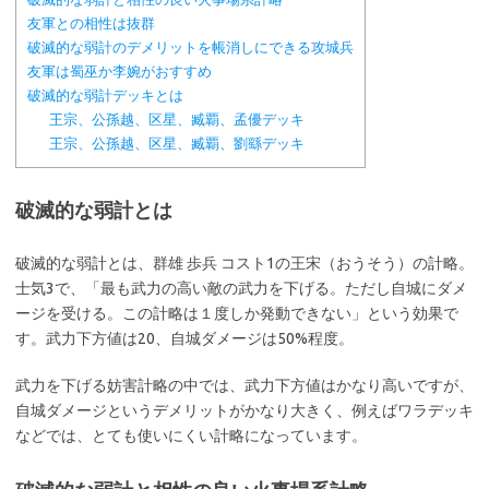
友軍との相性は抜群
破滅的な弱計のデメリットを帳消しにできる攻城兵
友軍は蜀巫か李婉がおすすめ
破滅的な弱計デッキとは
王宗、公孫越、区星、臧覇、孟優デッキ
王宗、公孫越、区星、臧覇、劉繇デッキ
破滅的な弱計とは
破滅的な弱計とは、群雄 歩兵 コスト1の王宋（おうそう）の計略。
士気3で、「最も武力の高い敵の武力を下げる。ただし自城にダメ
ージを受ける。この計略は１度しか発動できない」という効果で
す。武力下方値は20、自城ダメージは50%程度。
武力を下げる妨害計略の中では、武力下方値はかなり高いですが、
自城ダメージというデメリットがかなり大きく、例えばワラデッキ
などでは、とても使いにくい計略になっています。