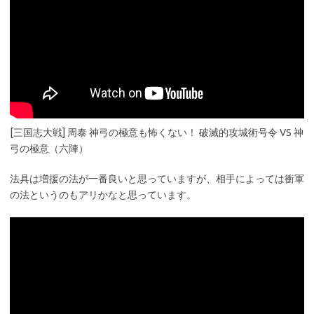
[三国志大戦] 周泰 神弓の極意も怖くない！ 破滅的攻城術号令 VS 神
弓の極意（六陣）
法具は増援の法が一番良いと思っていますが、相手によっては衝軍
の法というのもアリかなと思っています。