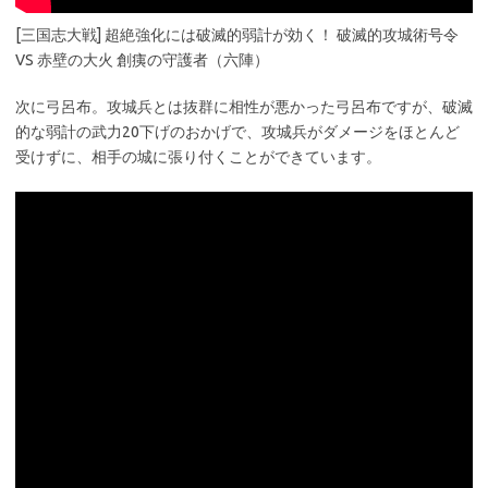
[三国志大戦] 超絶強化には破滅的弱計が効く！ 破滅的攻城術号令
VS 赤壁の大火 創痍の守護者（六陣）
次に弓呂布。攻城兵とは抜群に相性が悪かった弓呂布ですが、破滅
的な弱計の武力20下げのおかげで、攻城兵がダメージをほとんど
受けずに、相手の城に張り付くことができています。