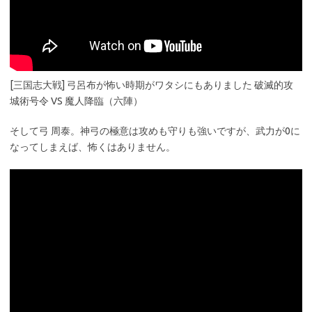
[三国志大戦] 弓呂布が怖い時期がワタシにもありました 破滅的攻
城術号令 VS 魔人降臨（六陣）
そして弓 周泰。神弓の極意は攻めも守りも強いですが、武力が0に
なってしまえば、怖くはありません。