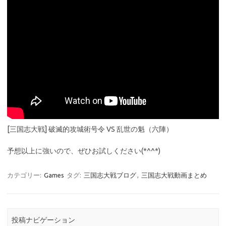
[三国志大戦] 破滅的攻城術号令 VS 乱世の魁（六陣）
予想以上に強いので、ぜひお試しください(*^^*)
カテゴリー:
Games
タグ:
三国志大戦ブログ
,
三国志大戦動画まとめ
投稿ナビゲーション