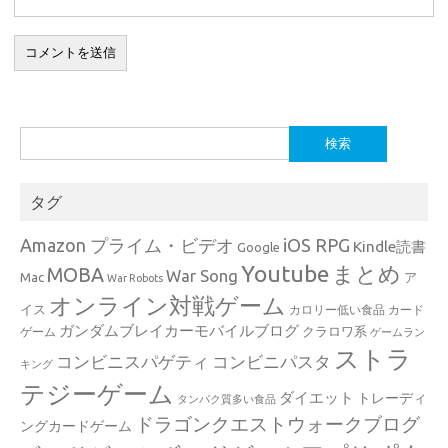
検
索:
タグ
Amazon プライム・ビデオ
iOS RPG
Kindle読書
Google
Youtube
まとめ
MOBA
War Song
Mac
ア
War Robots
オンライン対戦ゲーム
イス
カロリー低い食品
カード
ガンダムブレイカーモバイルブログ
クラロワ系
ゲーム
ゲームラン
ストラ
コンビニスパゲティ
コンビニパスタ
キング
テジーゲーム
ダイエット
トレーディ
タンパク質多い食品
ドラゴンクエストウォークブログ
ングカードゲーム