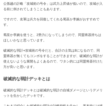
公孫越の計略「攻城術の号令」は武力上昇値が低いので、攻城が入
る前に倒されてしまうこともあります。
ですので、友軍は兵力を回復してくれる蜀巫か李婉がおすすめで
す。
蜀巫か李婉を使うと、2勢力になってしまうので、同盟将器持ちは
ほしいかなと思っています。
破滅的な弱計+攻城術の号令だと、合計の士気は8になるので、同
盟将器が無くてもコンボをすることができますが、破滅的な弱計が
使えないような展開もよくあるので、ワタシ的には同盟将器付けた
方が良いと思います。
破滅的な弱計デッキとは
破滅的な弱計デッキとは破滅的な弱計の自城ダメージというデメリ
ットを生かしたデッキです。
これまで紹介した破滅的な弱計の計略特性を生かし、基本的には破