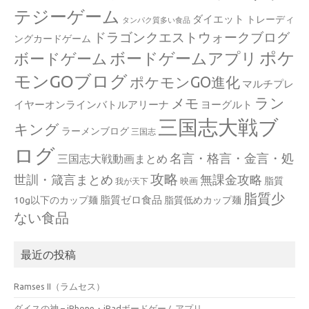
テジーゲーム
ダイエット
トレーディ
タンパク質多い食品
ドラゴンクエストウォークブログ
ングカードゲーム
ポケ
ボードゲームアプリ
ボードゲーム
モンGOブログ
ポケモンGO進化
マルチプレ
ラン
メモ
イヤーオンラインバトルアリーナ
ヨーグルト
三国志大戦ブ
キング
ラーメンブログ
三国志
ログ
名言・格言・金言・処
三国志大戦動画まとめ
攻略
世訓・箴言まとめ
無課金攻略
脂質
映画
我が天下
脂質少
脂質ゼロ食品
10g以下のカップ麺
脂質低めカップ麺
ない食品
最近の投稿
Ramses II（ラムセス）
ダイスの神 – iPhone・iPadボードゲームアプリ