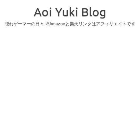
コ
ン
Aoi Yuki Blog
テ
ン
ツ
へ
隠れゲーマーの日々 ※Amazonと楽天リンクはアフィリエイトです
ス
キ
ッ
プ