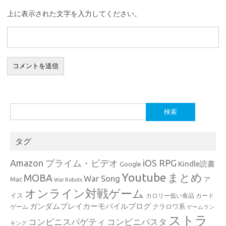
上に表示された文字を入力してください。
検
索:
タグ
Amazon プライム・ビデオ
iOS RPG
Kindle読書
Google
Youtube
まとめ
MOBA
War Song
Mac
ア
War Robots
オンライン対戦ゲーム
イス
カロリー低い食品
カード
ガンダムブレイカーモバイルブログ
クラロワ系
ゲーム
ゲームラン
ストラ
コンビニスパゲティ
コンビニパスタ
キング