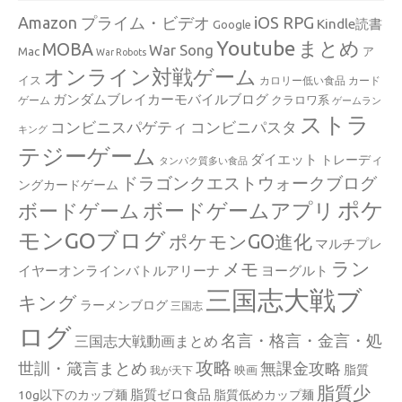
Amazon プライム・ビデオ
iOS RPG
Kindle読書
Google
Youtube
まとめ
MOBA
War Song
Mac
ア
War Robots
オンライン対戦ゲーム
イス
カロリー低い食品
カード
ガンダムブレイカーモバイルブログ
クラロワ系
ゲーム
ゲームラン
ストラ
コンビニスパゲティ
コンビニパスタ
キング
テジーゲーム
ダイエット
トレーディ
タンパク質多い食品
ドラゴンクエストウォークブログ
ングカードゲーム
ポケ
ボードゲームアプリ
ボードゲーム
モンGOブログ
ポケモンGO進化
マルチプレ
ラン
メモ
イヤーオンラインバトルアリーナ
ヨーグルト
三国志大戦ブ
キング
ラーメンブログ
三国志
ログ
名言・格言・金言・処
三国志大戦動画まとめ
攻略
世訓・箴言まとめ
無課金攻略
脂質
映画
我が天下
脂質少
脂質ゼロ食品
10g以下のカップ麺
脂質低めカップ麺