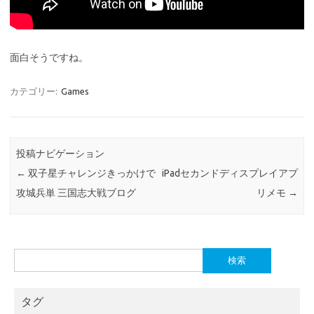
面白そうですね。
カテゴリー:
Games
投稿ナビゲーション
←
双子星チャレンジきっかけで
iPadセカンドディスプレイアプ
攻城兵単 三国志大戦ブログ
リメモ
→
検
索:
タグ