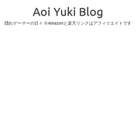
コ
ン
Aoi Yuki Blog
テ
ン
ツ
へ
隠れゲーマーの日々 ※Amazonと楽天リンクはアフィリエイトです
ス
キ
ッ
プ