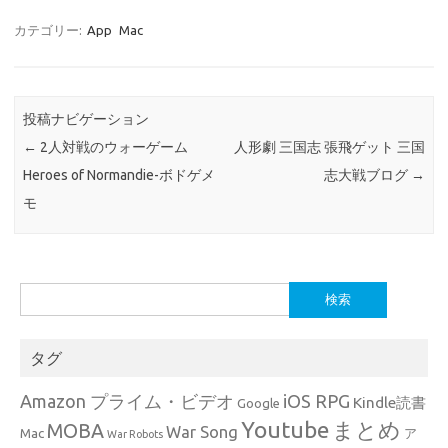
カテゴリー:
App
Mac
投稿ナビゲーション
←
2人対戦のウォーゲーム
人形劇 三国志 張飛ゲット 三国
Heroes of Normandie-ボドゲメ
志大戦ブログ
→
モ
検
索:
タグ
Amazon プライム・ビデオ
iOS RPG
Kindle読書
Google
Youtube
まとめ
MOBA
War Song
Mac
ア
War Robots