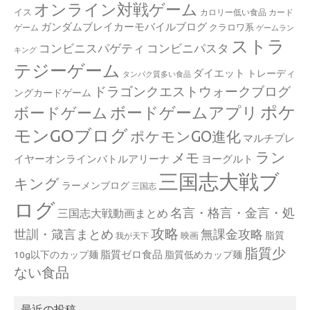
オンライン対戦ゲーム
イス
カロリー低い食品
カード
ガンダムブレイカーモバイルブログ
クラロワ系
ゲーム
ゲームラン
ストラ
コンビニスパゲティ
コンビニパスタ
キング
テジーゲーム
ダイエット
トレーディ
タンパク質多い食品
ドラゴンクエストウォークブログ
ングカードゲーム
ポケ
ボードゲームアプリ
ボードゲーム
モンGOブログ
ポケモンGO進化
マルチプレ
ラン
メモ
イヤーオンラインバトルアリーナ
ヨーグルト
三国志大戦ブ
キング
ラーメンブログ
三国志
ログ
名言・格言・金言・処
三国志大戦動画まとめ
攻略
世訓・箴言まとめ
無課金攻略
脂質
映画
我が天下
脂質少
脂質ゼロ食品
10g以下のカップ麺
脂質低めカップ麺
ない食品
最近の投稿