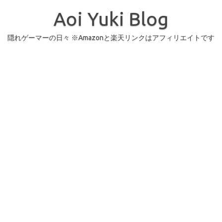
コ
ン
Aoi Yuki Blog
テ
ン
ツ
へ
隠れゲーマーの日々 ※Amazonと楽天リンクはアフィリエイトです
ス
キ
ッ
プ