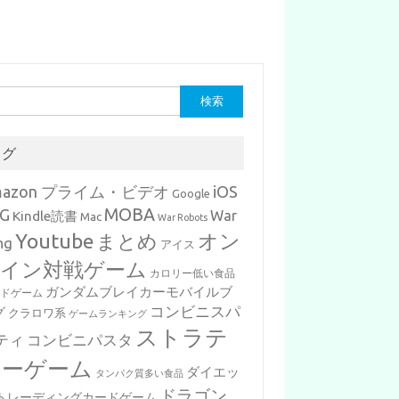
タグ
mazon プライム・ビデオ
iOS
Google
MOBA
G
War
Kindle読書
Mac
War Robots
Youtube
まとめ
オン
ng
アイス
イン対戦ゲーム
カロリー低い食品
ガンダムブレイカーモバイルブ
ードゲーム
コンビニスパ
グ
クラロワ系
ゲームランキング
ストラテ
ティ
コンビニパスタ
ジーゲーム
ダイエッ
タンパク質多い食品
ドラゴン
トレーディングカードゲーム