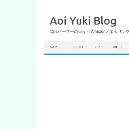
コ
ン
テ
Aoi Yuki Blog
ン
ツ
へ
隠れゲーマーの日々 ※Amazonと楽天リ
ス
キ
ッ
プ
GAMES
FOOD
TIPS
VIDEO