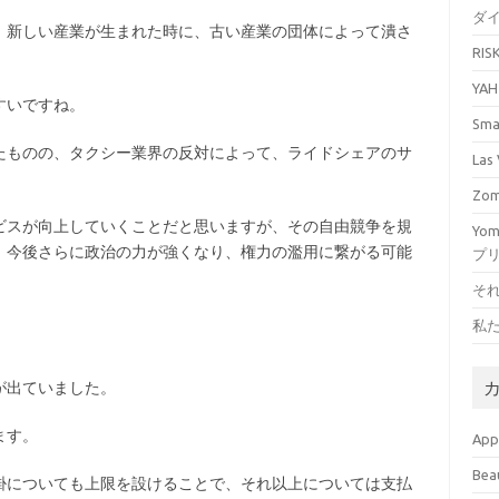
ダ
、新しい産業が生まれた時に、古い産業の団体によって潰さ
RI
YA
すいですね。
Sm
たものの、タクシー業界の反対によって、ライドシェアのサ
La
Zo
ビスが向上していくことだと思いますが、その自由競争を規
Yo
、今後さらに政治の力が強くなり、権力の濫用に繋がる可能
プ
そ
私
が出ていました。
ます。
Ap
Bea
掛についても上限を設けることで、それ以上については支払