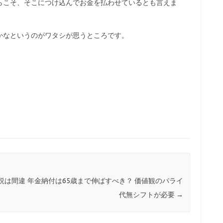
らこそ、そこにつけ込んでお金を払わせているとも言えま
かなというのがワタシが思うところです。
説は間違
年金納付は65歳まで伸ばすべき？ 価値観のパライ
代無シフトが必要
→