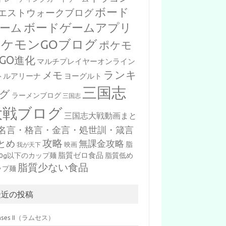
ボード
エストウォークブログ
ボードゲームアプリ
ーム
ポケモンGOブログ
ポケモ
GO進化
マルチプレイヤーオンライン
ランキ
メモ
トルアリーナ
ヨーグルト
三国志
グ
ラーメンブログ
三国志
大戦ブログ
三国志大戦動画まと
名言・格言・金言・処世訓・箴言
攻略
とめ
無課金攻略
脂
映画
我が天下
脂質ゼロ食品
10g以下のカップ麺
脂質低め
脂質少ない食品
ップ麺
最近の投稿
mses II（ラムセス）