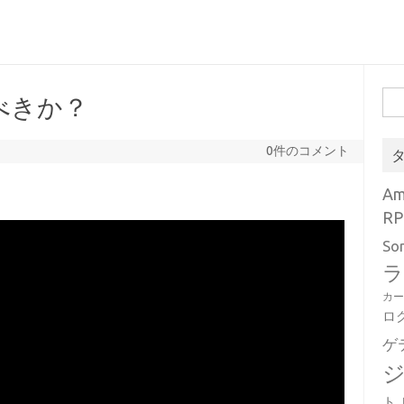
検
べきか？
索:
0件のコメント
A
RP
So
ラ
カ
ロ
ゲ
ト