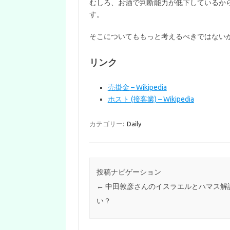
むしろ、お酒で判断能力が低下しているか
す。
そこについてももっと考えるべきではない
リンク
売掛金 – Wikipedia
ホスト (接客業) – Wikipedia
カテゴリー:
Daily
投稿ナビゲーション
←
中田敦彦さんのイスラエルとハマス解
い？