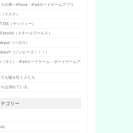
イスの神 – iPhone・iPadボードゲームアプリ
SK（リスク）
HTZEE（ヤッツィー）
all World（スモールワールド）
s Vegas!（べガス）
mbies!!!（ゾンビーズ！！！）
mi（ヨミ）- iPadカードゲーム・ボードゲームア
リ
れでも嘘を吐く人たち
たちは溺れている。
カテゴリー
p
uty