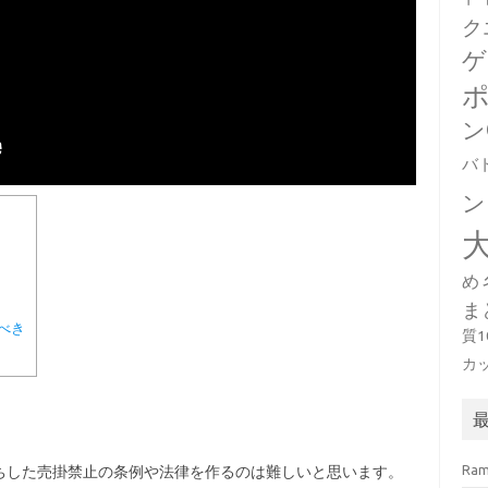
ク
ゲ
ン
バ
ン
め
ま
べき
質
カ
Ra
ちした売掛禁止の条例や法律を作るのは難しいと思います。