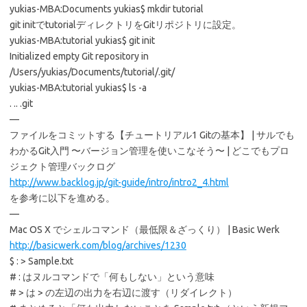
yukias-MBA:Documents yukias$ mkdir tutorial
git initでtutorialディレクトリをGitリポジトリに設定。
yukias-MBA:tutorial yukias$ git init
Initialized empty Git repository in
/Users/yukias/Documents/tutorial/.git/
yukias-MBA:tutorial yukias$ ls -a
. .. .git
—
ファイルをコミットする【チュートリアル1 Gitの基本】 | サルでも
わかるGit入門 〜バージョン管理を使いこなそう〜 | どこでもプロ
ジェクト管理バックログ
http://www.backlog.jp/git-guide/intro/intro2_4.html
を参考に以下を進める。
—
Mac OS X でシェルコマンド（最低限＆ざっくり） | Basic Werk
http://basicwerk.com/blog/archives/1230
$ : > Sample.txt
# : はヌルコマンドで「何もしない」という意味
# > は > の左辺の出力を右辺に渡す（リダイレクト）