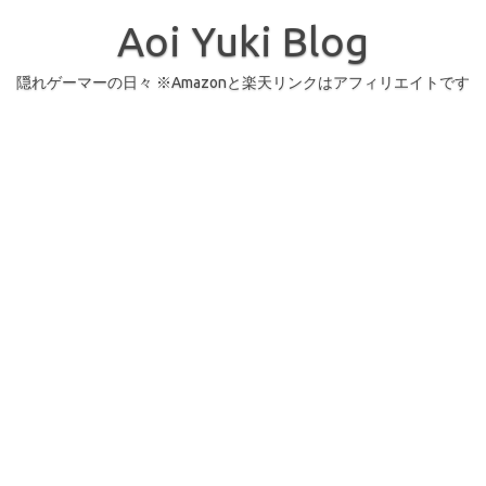
コ
ン
Aoi Yuki Blog
テ
ン
ツ
へ
隠れゲーマーの日々 ※Amazonと楽天リンクはアフィリエイトです
ス
キ
ッ
プ