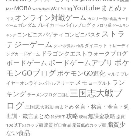
Youtube
まとめ
MOBA
War Song
Mac
ア
War Robots
オンライン対戦ゲーム
イス
カロリー低い食品
カード
ガンダムブレイカーモバイルブログ
クラロワ系
ゲーム
ゲームラン
ストラ
コンビニスパゲティ
コンビニパスタ
キング
テジーゲーム
ダイエット
トレーディ
タンパク質多い食品
ドラゴンクエストウォークブログ
ングカードゲーム
ポケ
ボードゲームアプリ
ボードゲーム
モンGOブログ
ポケモンGO進化
マルチプレ
ラン
メモ
イヤーオンラインバトルアリーナ
ヨーグルト
三国志大戦ブ
キング
ラーメンブログ
三国志
ログ
名言・格言・金言・処
三国志大戦動画まとめ
攻略
世訓・箴言まとめ
無課金攻略
脂質
映画
我が天下
脂質少
脂質ゼロ食品
10g以下のカップ麺
脂質低めカップ麺
ない食品