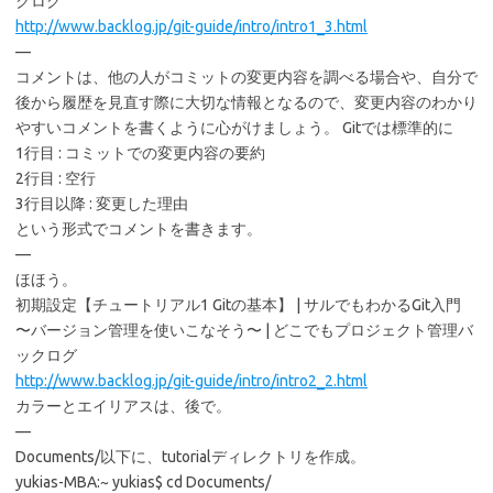
クログ
http://www.backlog.jp/git-guide/intro/intro1_3.html
—
コメントは、他の人がコミットの変更内容を調べる場合や、自分で
後から履歴を見直す際に大切な情報となるので、変更内容のわかり
やすいコメントを書くように心がけましょう。 Gitでは標準的に
1行目 : コミットでの変更内容の要約
2行目 : 空行
3行目以降 : 変更した理由
という形式でコメントを書きます。
—
ほほう。
初期設定【チュートリアル1 Gitの基本】 | サルでもわかるGit入門
〜バージョン管理を使いこなそう〜 | どこでもプロジェクト管理バ
ックログ
http://www.backlog.jp/git-guide/intro/intro2_2.html
カラーとエイリアスは、後で。
—
Documents/以下に、tutorialディレクトリを作成。
yukias-MBA:~ yukias$ cd Documents/