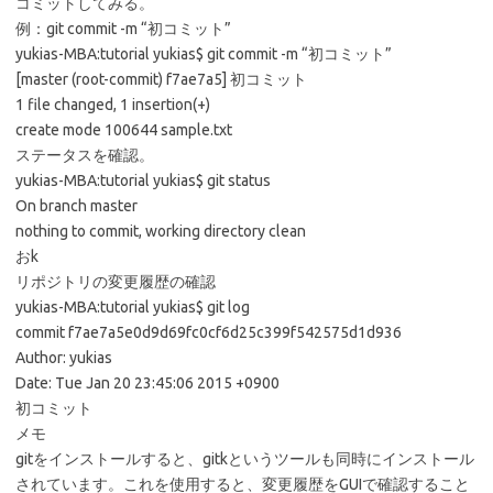
コミットしてみる。
例：git commit -m “初コミット”
yukias-MBA:tutorial yukias$ git commit -m “初コミット”
[master (root-commit) f7ae7a5] 初コミット
1 file changed, 1 insertion(+)
create mode 100644 sample.txt
ステータスを確認。
yukias-MBA:tutorial yukias$ git status
On branch master
nothing to commit, working directory clean
おk
リポジトリの変更履歴の確認
yukias-MBA:tutorial yukias$ git log
commit f7ae7a5e0d9d69fc0cf6d25c399f542575d1d936
Author: yukias
Date: Tue Jan 20 23:45:06 2015 +0900
初コミット
メモ
gitをインストールすると、gitkというツールも同時にインストール
されています。これを使用すると、変更履歴をGUIで確認すること