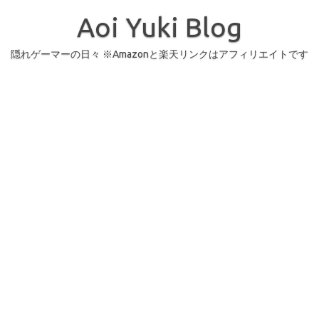
コ
ン
Aoi Yuki Blog
テ
ン
ツ
へ
隠れゲーマーの日々 ※Amazonと楽天リンクはアフィリエイトです
ス
キ
ッ
プ