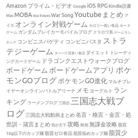
Amazon プライム・ビデオ
iOS RPG
Kindle読書
Google
Youtube
まとめ
MOBA
War Song
Mac
ア
War Robots
オンライン対戦ゲーム
イス
カロリー低い食品
カード
ガンダムブレイカーモバイルブログ
クラロワ系
ゲーム
ゲームラン
ストラ
コンビニスパゲティ
コンビニパスタ
キング
テジーゲーム
ダイエット
トレーディ
タンパク質多い食品
ドラゴンクエストウォークブログ
ングカードゲーム
ポケ
ボードゲームアプリ
ボードゲーム
モンGOブログ
ポケモンGO進化
マルチプレ
ラン
メモ
イヤーオンラインバトルアリーナ
ヨーグルト
三国志大戦ブ
キング
ラーメンブログ
三国志
ログ
名言・格言・金言・処
三国志大戦動画まとめ
攻略
世訓・箴言まとめ
無課金攻略
脂質
映画
我が天下
脂質少
脂質ゼロ食品
10g以下のカップ麺
脂質低めカップ麺