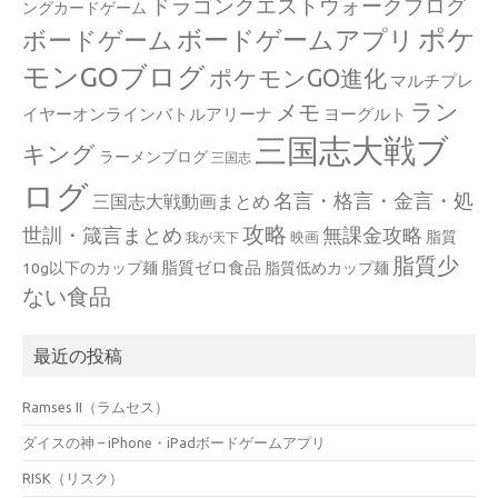
ドラゴンクエストウォークブログ
ングカードゲーム
ポケ
ボードゲームアプリ
ボードゲーム
モンGOブログ
ポケモンGO進化
マルチプレ
ラン
メモ
イヤーオンラインバトルアリーナ
ヨーグルト
三国志大戦ブ
キング
ラーメンブログ
三国志
ログ
名言・格言・金言・処
三国志大戦動画まとめ
攻略
世訓・箴言まとめ
無課金攻略
脂質
映画
我が天下
脂質少
脂質ゼロ食品
10g以下のカップ麺
脂質低めカップ麺
ない食品
最近の投稿
Ramses II（ラムセス）
ダイスの神 – iPhone・iPadボードゲームアプリ
RISK（リスク）