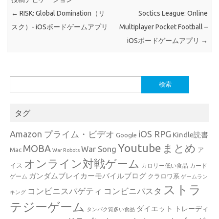
←
RISK: Global Domination（リ
Soctics League: Online
スク）- iOSボードゲームアプリ
Multiplayer Pocket Football –
iOSボードゲームアプリ
→
検
索:
タグ
Amazon プライム・ビデオ
iOS RPG
Kindle読書
Google
Youtube
まとめ
MOBA
War Song
Mac
ア
War Robots
オンライン対戦ゲーム
イス
カロリー低い食品
カード
ガンダムブレイカーモバイルブログ
クラロワ系
ゲーム
ゲームラン
ストラ
コンビニスパゲティ
コンビニパスタ
キング
テジーゲーム
ダイエット
トレーディ
タンパク質多い食品