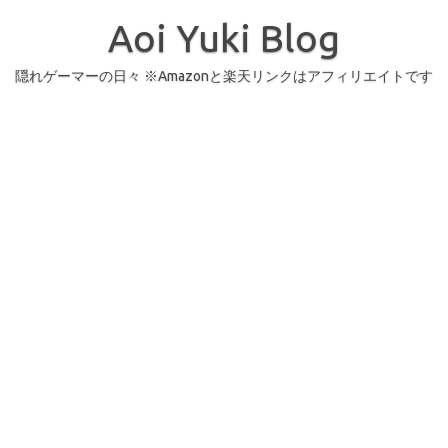
コ
ン
Aoi Yuki Blog
テ
ン
ツ
へ
隠れゲーマーの日々 ※Amazonと楽天リンクはアフィリエイトです
ス
キ
ッ
プ