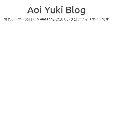
コ
ン
Aoi Yuki Blog
テ
ン
ツ
へ
隠れゲーマーの日々 ※Amazonと楽天リンクはアフィリエイトです
ス
キ
ッ
プ