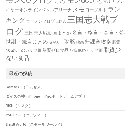
ポケモンGO進化
マルチプレ
ラン
メモ
イヤーオンラインバトルアリーナ
ヨーグルト
三国志大戦ブ
キング
ラーメンブログ
三国志
ログ
名言・格言・金言・処
三国志大戦動画まとめ
攻略
世訓・箴言まとめ
無課金攻略
脂質
映画
我が天下
脂質少
脂質ゼロ食品
10g以下のカップ麺
脂質低めカップ麺
ない食品
最近の投稿
Ramses II（ラムセス）
ダイスの神 – iPhone・iPadボードゲームアプリ
RISK（リスク）
YAHTZEE（ヤッツィー）
Small World（スモールワールド）