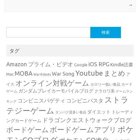
→
検
索:
タグ
Amazon プライム・ビデオ
iOS RPG
Kindle読書
Google
Youtube
まとめ
MOBA
War Song
Mac
ア
War Robots
オンライン対戦ゲーム
イス
カロリー低い食品
カード
ガンダムブレイカーモバイルブログ
クラロワ系
ゲーム
ゲームラン
ストラ
コンビニスパゲティ
コンビニパスタ
キング
テジーゲーム
ダイエット
トレーディ
タンパク質多い食品
ドラゴンクエストウォークブログ
ングカードゲーム
ポケ
ボードゲームアプリ
ボードゲーム
モンGOブログ