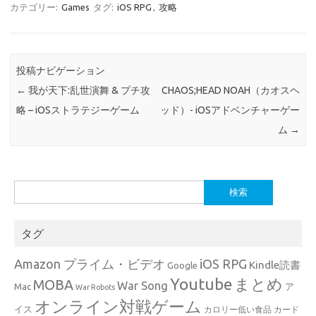
カテゴリー:
Games
タグ:
iOS RPG
,
攻略
投稿ナビゲーション
←
我が天下:乱世演舞 & プチ攻
CHAOS;HEAD NOAH（カオスヘ
略 – iOSストラテジーゲーム
ッド）- iOSアドベンチャーゲー
ム
→
検
索:
タグ
Amazon プライム・ビデオ
iOS RPG
Kindle読書
Google
Youtube
まとめ
MOBA
War Song
Mac
ア
War Robots
オンライン対戦ゲーム
イス
カロリー低い食品
カード