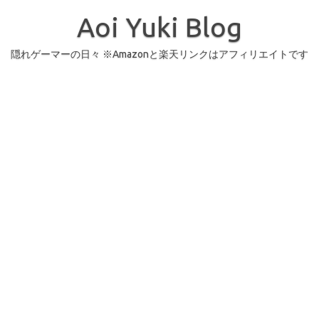
コ
ン
Aoi Yuki Blog
テ
ン
ツ
へ
隠れゲーマーの日々 ※Amazonと楽天リンクはアフィリエイトです
ス
キ
ッ
プ