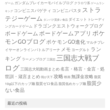
ガンダムブレイカーモバイルブログ
クラロワ系
ゲーム
ゲームラン
ストラ
コンビニスパゲティ
コンビニパスタ
キング
テジーゲーム
ダイエット
トレーディ
タンパク質多い食品
ドラゴンクエストウォークブログ
ングカードゲーム
ポケ
ボードゲームアプリ
ボードゲーム
モンGOブログ
ポケモンGO進化
マルチプレ
ラン
メモ
イヤーオンラインバトルアリーナ
ヨーグルト
三国志大戦ブ
キング
ラーメンブログ
三国志
ログ
名言・格言・金言・処
三国志大戦動画まとめ
攻略
世訓・箴言まとめ
無課金攻略
脂質
映画
我が天下
脂質少
脂質ゼロ食品
10g以下のカップ麺
脂質低めカップ麺
ない食品
最近の投稿