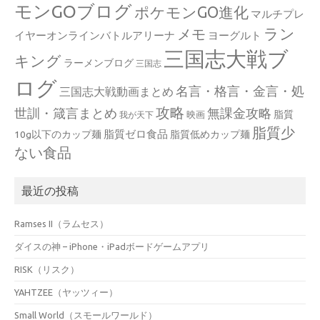
モンGOブログ
ポケモンGO進化
マルチプレ
ラン
メモ
イヤーオンラインバトルアリーナ
ヨーグルト
三国志大戦ブ
キング
ラーメンブログ
三国志
ログ
名言・格言・金言・処
三国志大戦動画まとめ
攻略
世訓・箴言まとめ
無課金攻略
脂質
映画
我が天下
脂質少
脂質ゼロ食品
10g以下のカップ麺
脂質低めカップ麺
ない食品
最近の投稿
Ramses II（ラムセス）
ダイスの神 – iPhone・iPadボードゲームアプリ
RISK（リスク）
YAHTZEE（ヤッツィー）
Small World（スモールワールド）