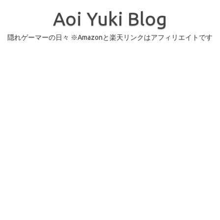
コ
ン
Aoi Yuki Blog
テ
ン
ツ
へ
隠れゲーマーの日々 ※Amazonと楽天リンクはアフィリエイトです
ス
キ
ッ
プ