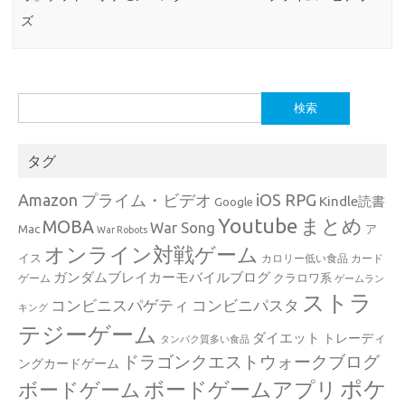
ズ
検
索:
タグ
Amazon プライム・ビデオ
iOS RPG
Kindle読書
Google
Youtube
まとめ
MOBA
War Song
Mac
ア
War Robots
オンライン対戦ゲーム
イス
カロリー低い食品
カード
ガンダムブレイカーモバイルブログ
クラロワ系
ゲーム
ゲームラン
ストラ
コンビニスパゲティ
コンビニパスタ
キング
テジーゲーム
ダイエット
トレーディ
タンパク質多い食品
ドラゴンクエストウォークブログ
ングカードゲーム
ポケ
ボードゲームアプリ
ボードゲーム