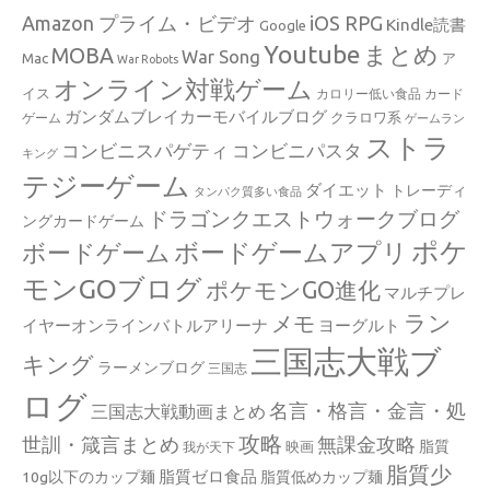
Amazon プライム・ビデオ
iOS RPG
Kindle読書
Google
Youtube
まとめ
MOBA
War Song
Mac
ア
War Robots
オンライン対戦ゲーム
イス
カロリー低い食品
カード
ガンダムブレイカーモバイルブログ
クラロワ系
ゲーム
ゲームラン
ストラ
コンビニスパゲティ
コンビニパスタ
キング
テジーゲーム
ダイエット
トレーディ
タンパク質多い食品
ドラゴンクエストウォークブログ
ングカードゲーム
ポケ
ボードゲームアプリ
ボードゲーム
モンGOブログ
ポケモンGO進化
マルチプレ
ラン
メモ
イヤーオンラインバトルアリーナ
ヨーグルト
三国志大戦ブ
キング
ラーメンブログ
三国志
ログ
名言・格言・金言・処
三国志大戦動画まとめ
攻略
世訓・箴言まとめ
無課金攻略
脂質
映画
我が天下
脂質少
脂質ゼロ食品
10g以下のカップ麺
脂質低めカップ麺