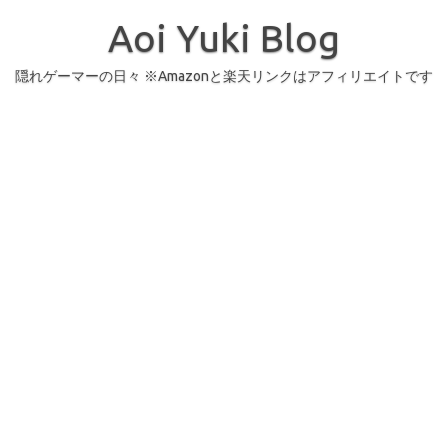
コ
ン
Aoi Yuki Blog
テ
ン
ツ
へ
隠れゲーマーの日々 ※Amazonと楽天リンクはアフィリエイトです
ス
キ
ッ
プ