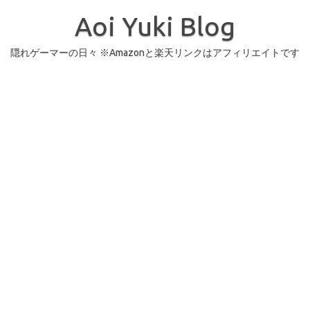
コ
ン
Aoi Yuki Blog
テ
ン
ツ
へ
隠れゲーマーの日々 ※Amazonと楽天リンクはアフィリエイトです
ス
キ
ッ
プ