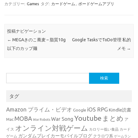
カテゴリー:
Games
タグ:
カードゲーム
,
ボードゲームアプリ
投稿ナビゲーション
←
MEGAきのこ蕎麦 – 脂質10g
Google TasksでToDo管理 私的
以下のカップ麺
メモ
→
検
索:
タグ
Amazon プライム・ビデオ
iOS RPG
Kindle読書
Google
Youtube
まとめ
MOBA
War Song
Mac
ア
War Robots
オンライン対戦ゲーム
イス
カロリー低い食品
カード
ガンダムブレイカーモバイルブログ
クラロワ系
ゲーム
ゲームラン