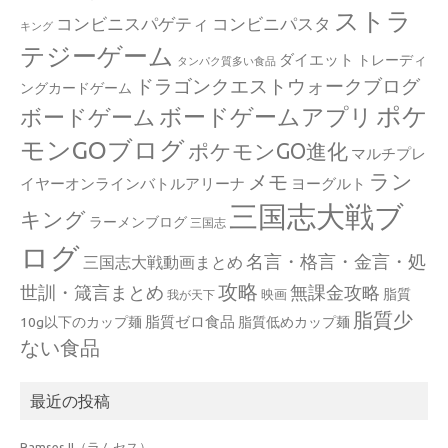
ストラ
コンビニスパゲティ
コンビニパスタ
キング
テジーゲーム
ダイエット
トレーディ
タンパク質多い食品
ドラゴンクエストウォークブログ
ングカードゲーム
ポケ
ボードゲームアプリ
ボードゲーム
モンGOブログ
ポケモンGO進化
マルチプレ
ラン
メモ
イヤーオンラインバトルアリーナ
ヨーグルト
三国志大戦ブ
キング
ラーメンブログ
三国志
ログ
名言・格言・金言・処
三国志大戦動画まとめ
攻略
世訓・箴言まとめ
無課金攻略
脂質
映画
我が天下
脂質少
脂質ゼロ食品
10g以下のカップ麺
脂質低めカップ麺
ない食品
最近の投稿
Ramses II（ラムセス）