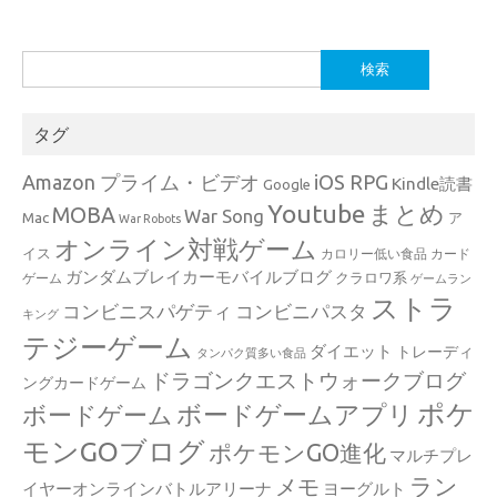
検
索:
タグ
Amazon プライム・ビデオ
iOS RPG
Kindle読書
Google
Youtube
まとめ
MOBA
War Song
Mac
ア
War Robots
オンライン対戦ゲーム
イス
カロリー低い食品
カード
ガンダムブレイカーモバイルブログ
クラロワ系
ゲーム
ゲームラン
ストラ
コンビニスパゲティ
コンビニパスタ
キング
テジーゲーム
ダイエット
トレーディ
タンパク質多い食品
ドラゴンクエストウォークブログ
ングカードゲーム
ポケ
ボードゲームアプリ
ボードゲーム
モンGOブログ
ポケモンGO進化
マルチプレ
ラン
メモ
イヤーオンラインバトルアリーナ
ヨーグルト