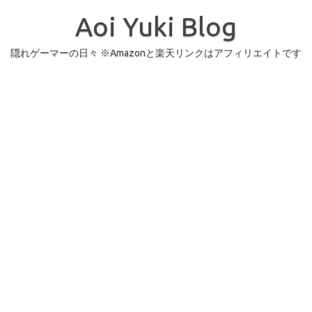
コ
ン
Aoi Yuki Blog
テ
ン
ツ
へ
隠れゲーマーの日々 ※Amazonと楽天リンクはアフィリエイトです
ス
キ
ッ
プ