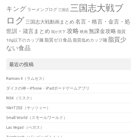
三国志大戦ブ
キング
ラーメンブログ
三国志
ログ
名言・格言・金言・処
三国志大戦動画まとめ
攻略
世訓・箴言まとめ
無課金攻略
脂質
映画
我が天下
脂質少
脂質ゼロ食品
10g以下のカップ麺
脂質低めカップ麺
ない食品
最近の投稿
Ramses II（ラムセス）
ダイスの神 – iPhone・iPadボードゲームアプリ
RISK（リスク）
YAHTZEE（ヤッツィー）
Small World（スモールワールド）
Las Vegas!（べガス）
Zombies!!!（ゾンビーズ！！！）