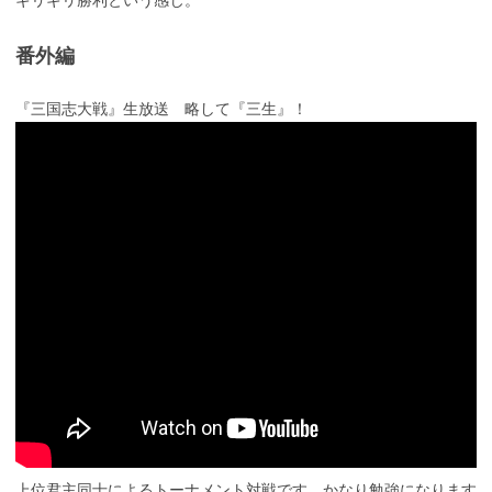
ギリギリ勝利という感じ。
番外編
『三国志大戦』生放送 略して『三生』！
上位君主同士によるトーナメント対戦です。かなり勉強になります