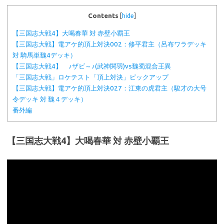
Contents
[
hide
]
【三国志大戦4】大喝春華 対 赤壁小覇王
【三国志大戦】電アケ的頂上対決002：修平君主（呂布ワラデッキ
対 騎馬単魏4デッキ）
【三国志大戦4】 ♪ザビ～♪(武神関羽)vs魏蜀混合王異
「三国志大戦」ロケテスト「頂上対決」ピックアップ
【三国志大戦】電アケ的頂上対決027：江東の虎君主（駿才の大号
令デッキ 対 魏４デッキ）
番外編
【三国志大戦4】大喝春華 対 赤壁小覇王