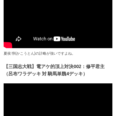
夏侯 惇(かこうとん)の計略が強いですよね。
【三国志大戦】電アケ的頂上対決002：修平君主
（呂布ワラデッキ 対 騎馬単魏4デッキ）