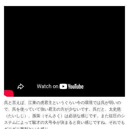
呉と言えば、江東の虎君主というぐらい今の環境では呉が弱いの
で、呉を使っていて強い君主の方が少ないです。呉だと、太史慈
（たいしじ）、孫策（そんさく）は必須な感じです。また征圧のシ
ステムによって駿才の大号令が決まると良い感じですね。それでも