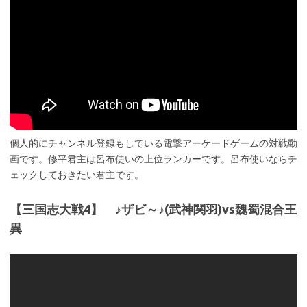
個人的にチャンネル登録もしている電撃アーケードゲームの対戦動
画です。修平君主は呂布使いの上位ランカーです。呂布使いならチ
ェックしておきたい君主です。
【三国志大戦4】 ♪ザビ～♪(武神関羽)vs魏蜀混合王
異