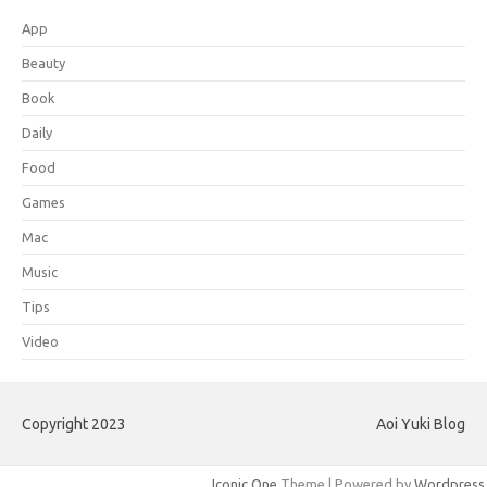
App
Beauty
Book
Daily
Food
Games
Mac
Music
Tips
Video
Copyright 2023
Aoi Yuki Blog
Iconic One
Theme | Powered by
Wordpress