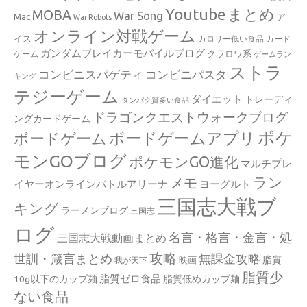
Youtube
まとめ
MOBA
War Song
Mac
ア
War Robots
オンライン対戦ゲーム
イス
カロリー低い食品
カード
ガンダムブレイカーモバイルブログ
クラロワ系
ゲーム
ゲームラン
ストラ
コンビニスパゲティ
コンビニパスタ
キング
テジーゲーム
ダイエット
トレーディ
タンパク質多い食品
ドラゴンクエストウォークブログ
ングカードゲーム
ポケ
ボードゲームアプリ
ボードゲーム
モンGOブログ
ポケモンGO進化
マルチプレ
ラン
メモ
イヤーオンラインバトルアリーナ
ヨーグルト
三国志大戦ブ
キング
ラーメンブログ
三国志
ログ
名言・格言・金言・処
三国志大戦動画まとめ
攻略
世訓・箴言まとめ
無課金攻略
脂質
映画
我が天下
脂質少
脂質ゼロ食品
10g以下のカップ麺
脂質低めカップ麺
ない食品