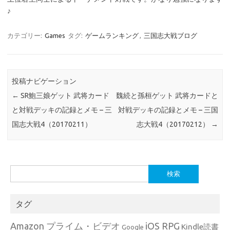
♪
カテゴリー:
Games
タグ:
ゲームランキング
,
三国志大戦ブログ
投稿ナビゲーション
←
SR鮑三娘ゲット 武将カード
魏続と孫桓ゲット 武将カードと
と対戦デッキの記録とメモ – 三
対戦デッキの記録とメモ – 三国
国志大戦4（20170211）
志大戦4（20170212）
→
検
索:
タグ
Amazon プライム・ビデオ
iOS RPG
Kindle読書
Google