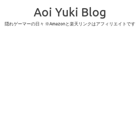
コ
ン
Aoi Yuki Blog
テ
ン
ツ
へ
隠れゲーマーの日々 ※Amazonと楽天リンクはアフィリエイトです
ス
キ
ッ
プ