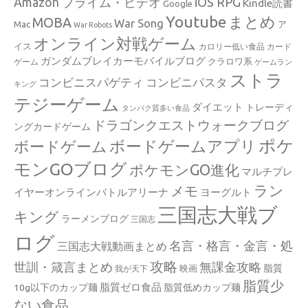
Amazon プライム・ビデオ
iOS RPG
Kindle読書
Google
Youtube
まとめ
MOBA
War Song
Mac
ア
War Robots
オンライン対戦ゲーム
イス
カロリー低い食品
カード
ガンダムブレイカーモバイルブログ
クラロワ系
ゲーム
ゲームラン
ストラ
コンビニスパゲティ
コンビニパスタ
キング
テジーゲーム
ダイエット
トレーディ
タンパク質多い食品
ドラゴンクエストウォークブログ
ングカードゲーム
ポケ
ボードゲームアプリ
ボードゲーム
モンGOブログ
ポケモンGO進化
マルチプレ
ラン
メモ
イヤーオンラインバトルアリーナ
ヨーグルト
三国志大戦ブ
キング
ラーメンブログ
三国志
ログ
名言・格言・金言・処
三国志大戦動画まとめ
攻略
世訓・箴言まとめ
無課金攻略
脂質
映画
我が天下
脂質少
脂質ゼロ食品
10g以下のカップ麺
脂質低めカップ麺
ない食品