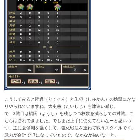
こうしてみると陸遜（りくそん）と朱桓（しゅかん）の槍撃にかな
りやられていますね。太史慈（たいしじ）も津追い感じ。
で、2戦目は楊氏（ようし）を残しつつ枚数を減らしての対戦。こ
ちらは勝利できました。でもまだ上手に使えてないなーと思いつ
つ。主に夏侯淵を強くして、強化戦法を重ねて戦うスタイルです。
武力が合計で17になっていたので、なかなか強いなーと。