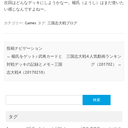
次回はどんなデッキにしようかなー。楊氏（ようし）はまだ使いた
い感じなんですよねー。
カテゴリー:
Games
タグ:
三国志大戦ブログ
投稿ナビゲーション
←
楊氏をゲット♪ 武将カードと
三国志大戦4 人気動画ランキン
対戦デッキの記録とメモ – 三国
グ（201702）
→
志大戦4（20170210）
検
索:
タグ