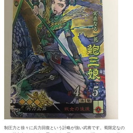
制圧力と徐々に兵力回復という計略が強い武将です。蜀限定なの