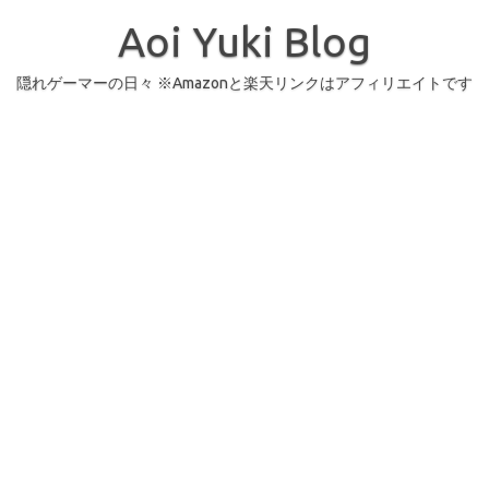
コ
ン
Aoi Yuki Blog
テ
ン
ツ
へ
隠れゲーマーの日々 ※Amazonと楽天リンクはアフィリエイトです
ス
キ
ッ
プ