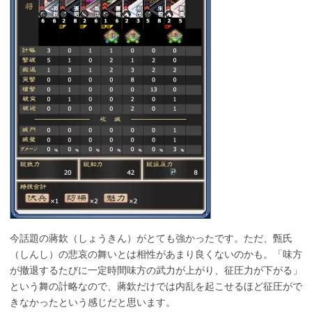
今話題の蔣欽（しょうきん）がとても強かったです。ただ、甄氏
（しんし）の悲哀の舞いとは相性があまり良くないのかも。「味方
が撤退するたびに一定時間味方の武力が上がり、征圧力が下がる」
という舞の計略なので、蔣欽だけでは内乱を起こせるほど征圧がで
きなかったという感じだと思います。