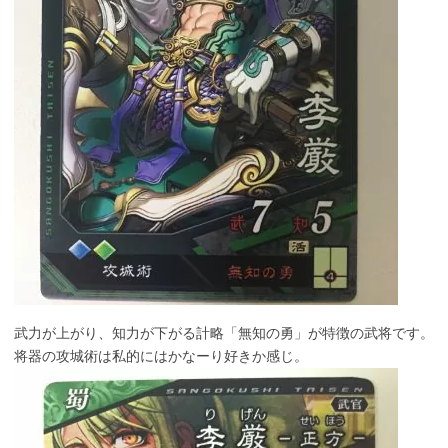
武力が上がり、知力が下がる計略「無知の勇」が特徴の武将です。
将器の攻城術は私的にはかなーり好きか感じ。