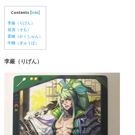
Contents
[
hide
]
李厳（りげん）
祖茂（そも）
霍峻（かくしゅん）
牛輔（ぎゅうほ）
李厳（りげん）