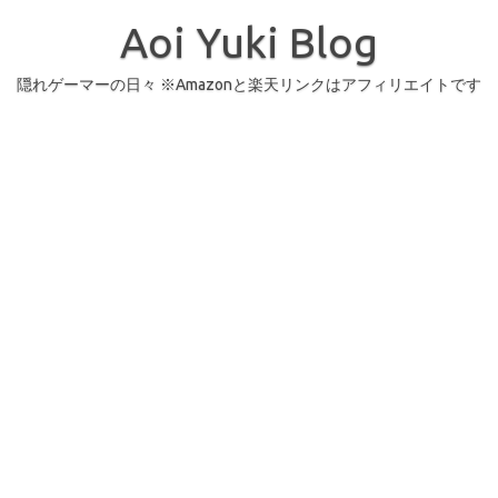
コ
ン
Aoi Yuki Blog
テ
ン
ツ
へ
隠れゲーマーの日々 ※Amazonと楽天リンクはアフィリエイトです
ス
キ
ッ
プ