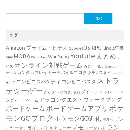
検
索:
タグ
Amazon プライム・ビデオ
iOS RPG
Kindle読書
Google
Youtube
まとめ
MOBA
War Song
Mac
ア
War Robots
オンライン対戦ゲーム
イス
カロリー低い食品
カード
ガンダムブレイカーモバイルブログ
クラロワ系
ゲーム
ゲームラン
ストラ
コンビニスパゲティ
コンビニパスタ
キング
テジーゲーム
ダイエット
トレーディ
タンパク質多い食品
ドラゴンクエストウォークブログ
ングカードゲーム
ポケ
ボードゲームアプリ
ボードゲーム
モンGOブログ
ポケモンGO進化
マルチプレ
ラン
メモ
イヤーオンラインバトルアリーナ
ヨーグルト