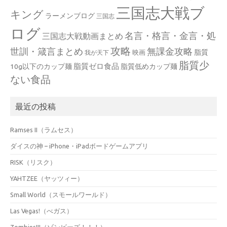
三国志大戦ブ
キング
ラーメンブログ
三国志
ログ
名言・格言・金言・処
三国志大戦動画まとめ
攻略
世訓・箴言まとめ
無課金攻略
脂質
映画
我が天下
脂質少
脂質ゼロ食品
10g以下のカップ麺
脂質低めカップ麺
ない食品
最近の投稿
Ramses II（ラムセス）
ダイスの神 – iPhone・iPadボードゲームアプリ
RISK（リスク）
YAHTZEE（ヤッツィー）
Small World（スモールワールド）
Las Vegas!（べガス）
Zombies!!!（ゾンビーズ！！！）