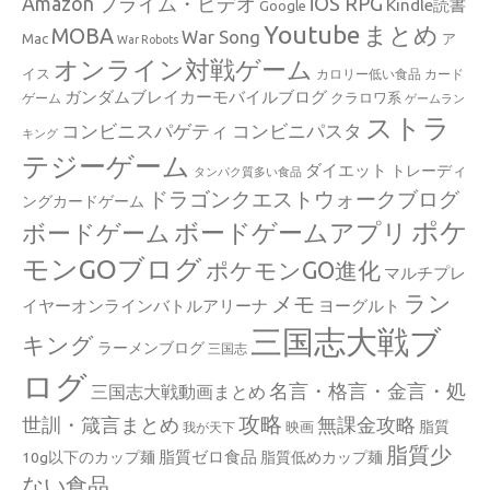
Amazon プライム・ビデオ
iOS RPG
Kindle読書
Google
Youtube
まとめ
MOBA
War Song
Mac
ア
War Robots
オンライン対戦ゲーム
イス
カロリー低い食品
カード
ガンダムブレイカーモバイルブログ
クラロワ系
ゲーム
ゲームラン
ストラ
コンビニスパゲティ
コンビニパスタ
キング
テジーゲーム
ダイエット
トレーディ
タンパク質多い食品
ドラゴンクエストウォークブログ
ングカードゲーム
ポケ
ボードゲームアプリ
ボードゲーム
モンGOブログ
ポケモンGO進化
マルチプレ
ラン
メモ
イヤーオンラインバトルアリーナ
ヨーグルト
三国志大戦ブ
キング
ラーメンブログ
三国志
ログ
名言・格言・金言・処
三国志大戦動画まとめ
攻略
世訓・箴言まとめ
無課金攻略
脂質
映画
我が天下
脂質少
脂質ゼロ食品
10g以下のカップ麺
脂質低めカップ麺
ない食品