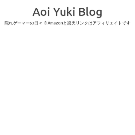
コ
ン
Aoi Yuki Blog
テ
ン
ツ
へ
隠れゲーマーの日々 ※Amazonと楽天リンクはアフィリエイトです
ス
キ
ッ
プ