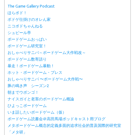
The Game Gallery Podcast
ほらボド！
ボドゲ仕掛けのオレん家
ニコボドちゃんねる
シュピール亭
ボードゲームおっぱい
ボードゲーム研究室！
おしゃべりサニバ～ボードゲーム大作戦改～
ボードゲーム数寄語り
暴走！ボードゲーム暴動！
ホット・ボードゲーム・プレス
おしゃべりサニバ 〜ボードゲーム大作戦〜
豚の鳴き声 シーズン2
朝までウボンゴ！
ナイスガイと老害のボードゲーム概論
ひよっこボードゲーム
いま話したいボードゲーム（仮）
ボードゲーム読書会＠高田馬場ポッドキャスト用ブログ
メタボードゲーム概念的定義多面的追求社会的普及国際的研究室
「メタ研」