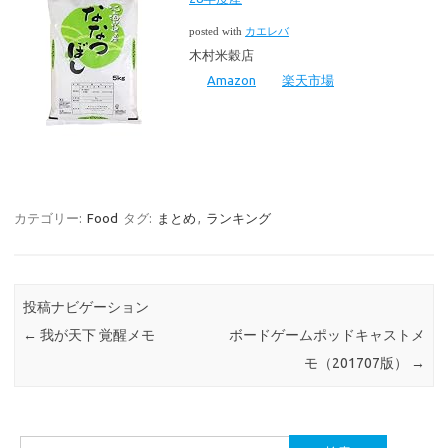
posted with
カエレバ
木村米穀店
Amazon
楽天市場
カテゴリー:
Food
タグ:
まとめ
,
ランキング
投稿ナビゲーション
←
我が天下 覚醒メモ
ボードゲームポッドキャストメ
モ（201707版）
→
検