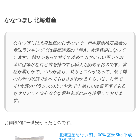
ななつぼし 北海道産
ななつぼしは北海道産のお米の中で、日本穀物検定協会の
食味ランキングでは最高評価の「特A」常連銘柄になって
います。 粘りがあって甘くて冷めてもおいしい事からお
米には確かな目と舌を持つすし職人も認めるお米です。食
感が柔らかで、つやがあり、粘りとコシがあって、炊く前
のお米の状態で食べても甘さがわかるくらい甘いお米で
す! 食感のバランスのよいお米です 厳しい品質基準である
をクリアした安心安全な原料玄米のみを使用しておりま
す。
お値段的に一番安かったものです。
北海道産ななつぼし100% 玄米 5kg 平成
28年度産