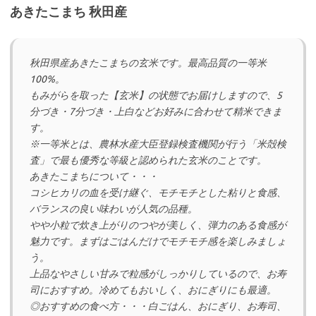
あきたこまち 秋田産
秋田県産あきたこまちの玄米です。最高品質の一等米
100%。
もみがらを取った【玄米】の状態でお届けしますので、5
分づき・7分づき・上白などお好みに合わせて精米できま
す。
※一等米とは、農林水産大臣登録検査機関が行う「米殻検
査」で最も優秀な等級と認められた玄米のことです。
あきたこまちについて・・・
コシヒカリの血を受け継ぐ、モチモチとした粘りと食感、
バランスの良い味わいが人気の品種。
やや小粒で炊き上がりのつやが美しく、弾力のある食感が
魅力です。まずはごはんだけでモチモチ感を楽しみましょ
う。
上品なやさしい甘みで粒感がしっかりしているので、お寿
司におすすめ。冷めてもおいしく、おにぎりにも最適。
◎おすすめの食べ方・・・白ごはん、おにぎり、お寿司、