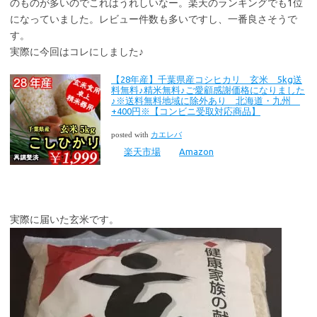
のものが多いのでこれはうれしいなー。楽天のランキングでも1位
になっていました。レビュー件数も多いですし、一番良さそうで
す。
実際に今回はコレにしました♪
【28年産】千葉県産コシヒカリ 玄米 5kg送
料無料♪精米無料♪ご愛顧感謝価格になりました
♪※送料無料地域に除外あり 北海道・九州
+400円※【コンビニ受取対応商品】
posted with
カエレバ
楽天市場
Amazon
実際に届いた玄米です。