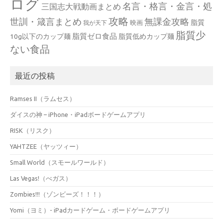
ログ
名言・格言・金言・処
三国志大戦動画まとめ
攻略
世訓・箴言まとめ
無課金攻略
脂質
映画
我が天下
脂質少
脂質ゼロ食品
10g以下のカップ麺
脂質低めカップ麺
ない食品
最近の投稿
Ramses II（ラムセス）
ダイスの神 – iPhone・iPadボードゲームアプリ
RISK（リスク）
YAHTZEE（ヤッツィー）
Small World（スモールワールド）
Las Vegas!（べガス）
Zombies!!!（ゾンビーズ！！！）
Yomi（ヨミ）- iPadカードゲーム・ボードゲームアプリ