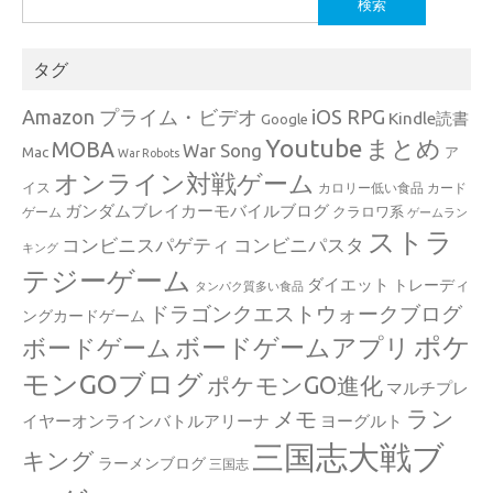
索:
タグ
Amazon プライム・ビデオ
iOS RPG
Kindle読書
Google
Youtube
まとめ
MOBA
War Song
Mac
ア
War Robots
オンライン対戦ゲーム
イス
カロリー低い食品
カード
ガンダムブレイカーモバイルブログ
クラロワ系
ゲーム
ゲームラン
ストラ
コンビニスパゲティ
コンビニパスタ
キング
テジーゲーム
ダイエット
トレーディ
タンパク質多い食品
ドラゴンクエストウォークブログ
ングカードゲーム
ポケ
ボードゲームアプリ
ボードゲーム
モンGOブログ
ポケモンGO進化
マルチプレ
ラン
メモ
イヤーオンラインバトルアリーナ
ヨーグルト
三国志大戦ブ
キング
ラーメンブログ
三国志