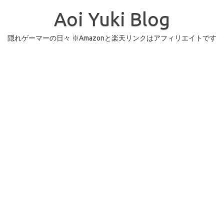
コ
ン
Aoi Yuki Blog
テ
ン
ツ
へ
隠れゲーマーの日々 ※Amazonと楽天リンクはアフィリエイトです
ス
キ
ッ
プ