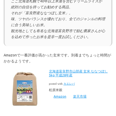
ここ北海道札幌で40年以上米屋を営むドリームライスが
絶対の自信を持ってお勧めする商品、
それが「富良野産ななつぼし玄米」。
味、ツヤのバランスが優れており、全てのジャンルの料理
に合う美味しいお米。
観光地としても有名な北海道富良野市で励む農家さんが心
を込めて作ったお米を是非一度お試しください。
Amazonで一番評価が高かった玄米です。到着までちょっと時間が
かかるようです。
北海道富良野市山部産 玄米 ななつぼし
5kg 平成28年産
posted with
カエレバ
松原米穀
Amazon
楽天市場