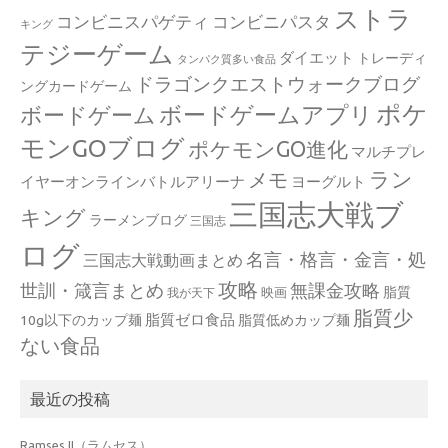
ストラ
コンビニスパゲティ
コンビニパスタ
キング
テジーゲーム
ダイエット
トレーディ
タンパク質多い食品
ドラゴンクエストウォークブログ
ングカードゲーム
ポケ
ボードゲームアプリ
ボードゲーム
モンGOブログ
ポケモンGO進化
マルチプレ
ラン
メモ
イヤーオンラインバトルアリーナ
ヨーグルト
三国志大戦ブ
キング
ラーメンブログ
三国志
ログ
名言・格言・金言・処
三国志大戦動画まとめ
攻略
世訓・箴言まとめ
無課金攻略
脂質
映画
我が天下
脂質少
脂質ゼロ食品
10g以下のカップ麺
脂質低めカップ麺
ない食品
最近の投稿
Ramses II（ラムセス）