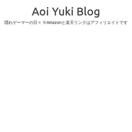
コ
ン
Aoi Yuki Blog
テ
ン
ツ
へ
隠れゲーマーの日々 ※Amazonと楽天リンクはアフィリエイトです
ス
キ
ッ
プ