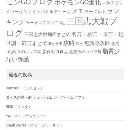
モンGOブログ
ポケモンGO進化
マルチプレ
ラン
メモ
イヤーオンラインバトルアリーナ
ヨーグルト
三国志大戦ブ
キング
ラーメンブログ
三国志
ログ
名言・格言・金言・処
三国志大戦動画まとめ
攻略
世訓・箴言まとめ
無課金攻略
脂質
映画
我が天下
脂質少
脂質ゼロ食品
10g以下のカップ麺
脂質低めカップ麺
ない食品
最近の投稿
Ramses II（ラムセス）
ダイスの神 – iPhone・iPadボードゲームアプリ
RISK（リスク）
YAHTZEE（ヤッツィー）
Small World（スモールワールド）