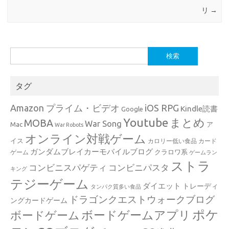
リ
→
検
索:
タグ
Amazon プライム・ビデオ
iOS RPG
Kindle読書
Google
Youtube
まとめ
MOBA
War Song
Mac
ア
War Robots
オンライン対戦ゲーム
イス
カロリー低い食品
カード
ガンダムブレイカーモバイルブログ
クラロワ系
ゲーム
ゲームラン
ストラ
コンビニスパゲティ
コンビニパスタ
キング
テジーゲーム
ダイエット
トレーディ
タンパク質多い食品
ドラゴンクエストウォークブログ
ングカードゲーム
ポケ
ボードゲームアプリ
ボードゲーム