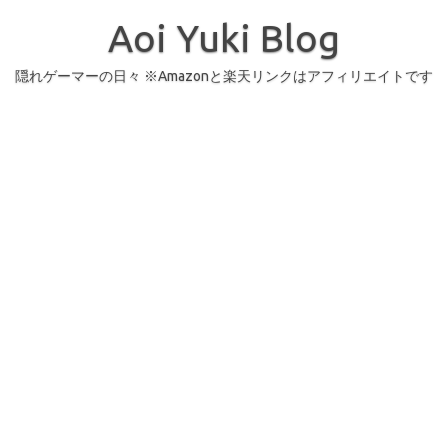
コ
ン
Aoi Yuki Blog
テ
ン
ツ
へ
隠れゲーマーの日々 ※Amazonと楽天リンクはアフィリエイトです
ス
キ
ッ
プ