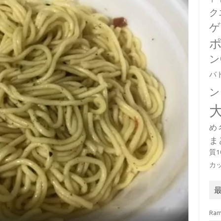
ク
ゲ
ン
バ
ン
め
ま
質
カ
Ra