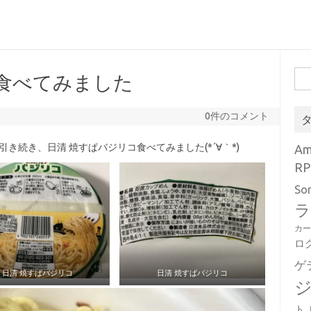
検
食べてみました
索:
0件のコメント
引き続き、日清 焼すぱバジリコ食べてみました(*´∀｀*)
A
RP
So
ラ
カ
ロ
ゲ
日清 焼すぱバジリコ
日清 焼すぱバジリコ
ト