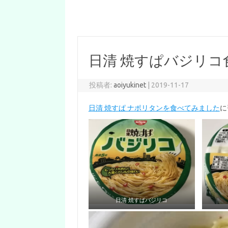
日清 焼すぱバジリコ
投稿者:
aoiyukinet
|
2019-11-17
日清 焼すぱ ナポリタンを食べてみました
に
日清 焼すぱバジリコ