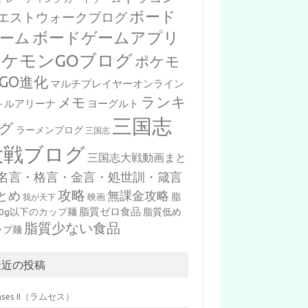
ボード
エストウォークブログ
ボードゲームアプリ
ーム
ポケモンGOブログ
ポケモ
GO進化
マルチプレイヤーオンライン
ランキ
メモ
トルアリーナ
ヨーグルト
三国志
グ
ラーメンブログ
三国志
大戦ブログ
三国志大戦動画まと
名言・格言・金言・処世訓・箴言
攻略
とめ
無課金攻略
脂
映画
我が天下
脂質ゼロ食品
10g以下のカップ麺
脂質低め
脂質少ない食品
ップ麺
最近の投稿
mses II（ラムセス）