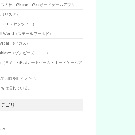
イスの神 – iPhone・iPadボードゲームアプリ
SK（リスク）
HTZEE（ヤッツィー）
all World（スモールワールド）
s Vegas!（べガス）
mbies!!!（ゾンビーズ！！！）
mi（ヨミ）- iPadカードゲーム・ボードゲームア
リ
れでも嘘を吐く人たち
たちは溺れている。
カテゴリー
p
uty