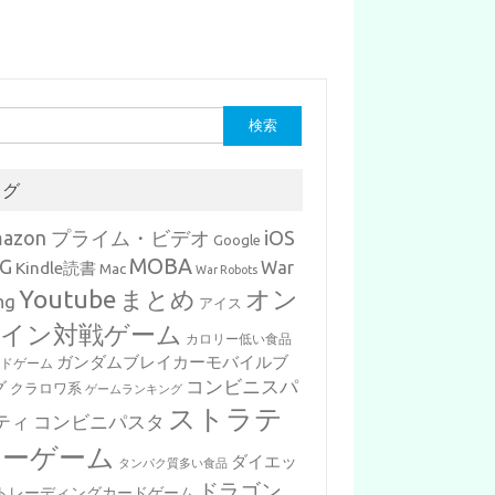
タグ
mazon プライム・ビデオ
iOS
Google
MOBA
G
War
Kindle読書
Mac
War Robots
Youtube
まとめ
オン
ng
アイス
イン対戦ゲーム
カロリー低い食品
ガンダムブレイカーモバイルブ
ードゲーム
コンビニスパ
グ
クラロワ系
ゲームランキング
ストラテ
ティ
コンビニパスタ
ジーゲーム
ダイエッ
タンパク質多い食品
ドラゴン
トレーディングカードゲーム