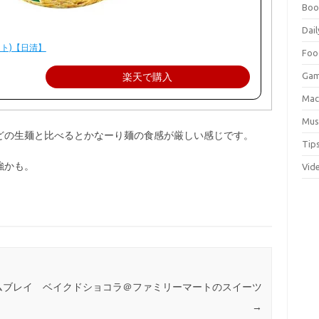
Boo
Dail
ット)【日清】
Foo
Ga
楽天で購入
Ma
Mus
どの生麺と比べるとかなーり麺の食感が厳しい感じです。
Tip
強かも。
Vid
ムブレイ
ベイクドショコラ＠ファミリーマートのスイーツ
→