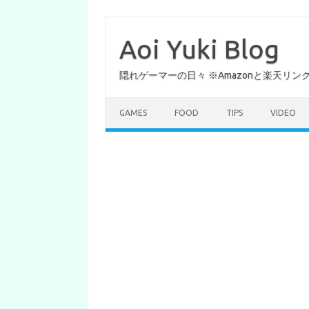
コ
ン
テ
Aoi Yuki Blog
ン
ツ
へ
隠れゲーマーの日々 ※Amazonと楽天リ
ス
キ
ッ
プ
GAMES
FOOD
TIPS
VIDEO