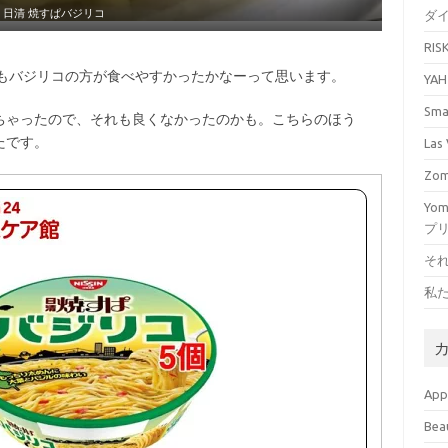
日清 焼すぱバジリコ
ダ
RI
りもバジリコの方が食べやすかったかなーって思います。
YA
Sm
ちゃったので、それも良くなかったのかも。こちらのほう
たです。
La
Zo
Yo
プ
そ
私
Ap
Bea