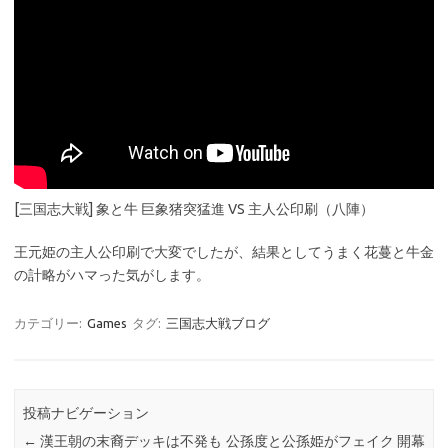
[三国志大戦] 象と牛 巨象猪突猛進 VS 主人公印刷（八陣）
王元姫の主人公印刷で大変でしたが、結果としてうまく花蔓と牛金
の計略がハマった気がします。
カテゴリー:
Games
タグ:
三国志大戦ブログ
投稿ナビゲーション
←
漢王朝の末裔デッキは不発も
公孫度と公孫姫がフェイク 開幕