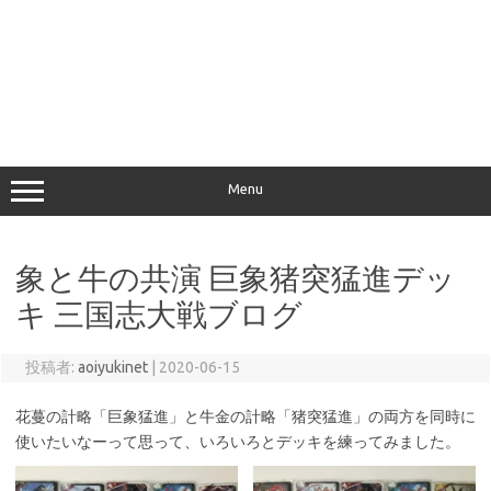
Menu
象と牛の共演 巨象猪突猛進デッ
キ 三国志大戦ブログ
投稿者:
aoiyukinet
|
2020-06-15
花蔓の計略「巨象猛進」と牛金の計略「猪突猛進」の両方を同時に
使いたいなーって思って、いろいろとデッキを練ってみました。