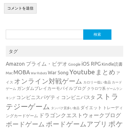
検
索:
タグ
Amazon プライム・ビデオ
iOS RPG
Kindle読書
Google
Youtube
まとめ
MOBA
War Song
Mac
ア
War Robots
オンライン対戦ゲーム
イス
カロリー低い食品
カード
ガンダムブレイカーモバイルブログ
クラロワ系
ゲーム
ゲームラン
ストラ
コンビニスパゲティ
コンビニパスタ
キング
テジーゲーム
ダイエット
トレーディ
タンパク質多い食品
ドラゴンクエストウォークブログ
ングカードゲーム
ポケ
ボードゲームアプリ
ボードゲーム