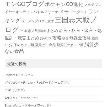
モンGOブログ
ポケモンGO進化
マルチプレ
ラン
メモ
イヤーオンラインバトルアリーナ
ヨーグルト
三国志大戦ブ
キング
ラーメンブログ
三国志
ログ
名言・格言・金言・処
三国志大戦動画まとめ
攻略
世訓・箴言まとめ
無課金攻略
脂質
映画
我が天下
脂質少
脂質ゼロ食品
10g以下のカップ麺
脂質低めカップ麺
ない食品
最近の投稿
Ramses II（ラムセス）
ダイスの神 – iPhone・iPadボードゲームアプリ
RISK（リスク）
YAHTZEE（ヤッツィー）
Small World（スモールワールド）