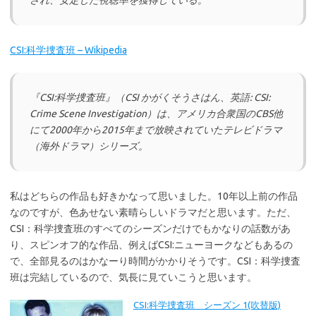
され、安定した視聴率を獲得している。
CSI:科学捜査班 – Wikipedia
『CSI:科学捜査班』（CSI かがくそうさはん、英語: CSI:
Crime Scene Investigation）は、アメリカ合衆国のCBS他
にて2000年から2015年まで放映されていたテレビドラマ
（海外ドラマ）シリーズ。
私はどちらの作品も好きかなって思いました。10年以上前の作品
なのですが、色あせない素晴らしいドラマだと思います。ただ、
CSI：科学捜査班のすべてのシーズンだけでもかなりの話数があ
り、スピンオフ的な作品、例えばCSI:ニューヨークなどもあるの
で、全部見るのはかなーり時間がかかりそうです。CSI：科学捜査
班は完結しているので、気長に見ていこうと思います。
CSI:科学捜査班 シーズン 1(吹替版)