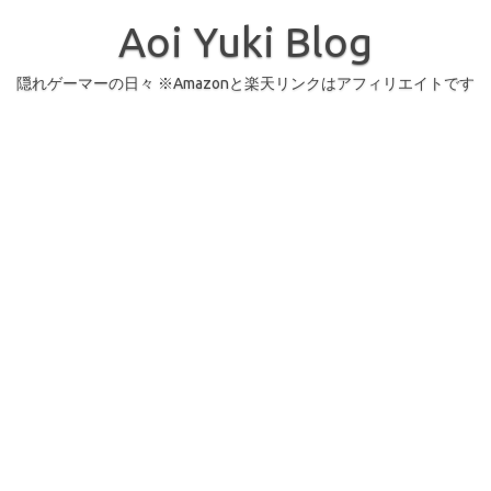
コ
ン
Aoi Yuki Blog
テ
ン
ツ
へ
隠れゲーマーの日々 ※Amazonと楽天リンクはアフィリエイトです
ス
キ
ッ
プ