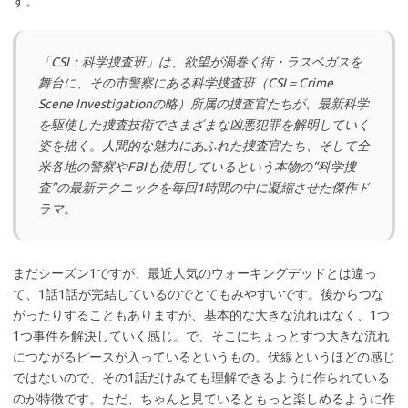
す。
「CSI：科学捜査班」は、欲望が渦巻く街・ラスベガスを
舞台に、その市警察にある科学捜査班（CSI＝Crime
Scene Investigationの略）所属の捜査官たちが、最新科学
を駆使した捜査技術でさまざまな凶悪犯罪を解明していく
姿を描く。人間的な魅力にあふれた捜査官たち、そして全
米各地の警察やFBIも使用しているという本物の“科学捜
査”の最新テクニックを毎回1時間の中に凝縮させた傑作ド
ラマ。
まだシーズン1ですが、最近人気のウォーキングデッドとは違っ
て、1話1話が完結しているのでとてもみやすいです。後からつな
がったりすることもありますが、基本的な大きな流れはなく、1つ
1つ事件を解決していく感じ。で、そこにちょっとずつ大きな流れ
につながるピースが入っているというもの。伏線というほどの感じ
ではないので、その1話だけみても理解できるように作られている
のが特徴です。ただ、ちゃんと見ているともっと楽しめるように作