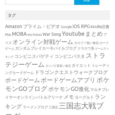
索:
タグ
Amazon プライム・ビデオ
iOS RPG
Kindle読書
Google
Youtube
まとめ
MOBA
War Song
Mac
ア
War Robots
オンライン対戦ゲーム
イス
カロリー低い食品
カード
ガンダムブレイカーモバイルブログ
クラロワ系
ゲーム
ゲームラン
ストラ
コンビニスパゲティ
コンビニパスタ
キング
テジーゲーム
ダイエット
トレーディ
タンパク質多い食品
ドラゴンクエストウォークブログ
ングカードゲーム
ポケ
ボードゲームアプリ
ボードゲーム
モンGOブログ
ポケモンGO進化
マルチプレ
ラン
メモ
イヤーオンラインバトルアリーナ
ヨーグルト
三国志大戦ブ
キング
ラーメンブログ
三国志