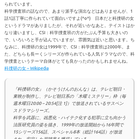
られています。
科学捜査班の話なので、あまり派手な演出などはありませんが、1
話1話丁寧に作られていて面白いですよ(^o^) 日本だと科捜研の女
というドラマがありましたが、それが近いかなあと。テイストはか
なり違いますし、CSI：科学捜査班の方がたぶん予算も大きいの
で、いろいろと手が込んでいますが、雰囲気は近いと思います。ち
なみに、科捜研の女は1999年で、CSI：科学捜査班は2000年。ま
た、どちらも長ーくシリーズが作られている人気ドラマなので、科
学捜査というテーマ自体がとても良かったのかもしれませんね。
科捜研の女 – Wikipedia
『科捜研の女』（かそうけんのおんな）は、テレビ朝日・
東映が制作し、テレビ朝日系の「木曜ミステリー」枠（毎
週木曜日20:00 – 20:54[注 1]）で放送されているサスペン
スドラマシリーズ。
科学を武器に、凶悪化・ハイテク化する犯罪に立ち向かう
法医研究員の姿を描き、1999年の放送開始から16年間で
15シリーズ156話、スペシャル8本（総計164話）が放送