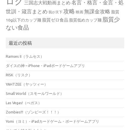
ログ
名言・格言・金言・処
三国志大戦動画まとめ
攻略
世訓・箴言まとめ
無課金攻略
脂質
映画
我が天下
脂質少
脂質ゼロ食品
10g以下のカップ麺
脂質低めカップ麺
ない食品
最近の投稿
Ramses II（ラムセス）
ダイスの神 – iPhone・iPadボードゲームアプリ
RISK（リスク）
YAHTZEE（ヤッツィー）
Small World（スモールワールド）
Las Vegas!（べガス）
Zombies!!!（ゾンビーズ！！！）
Yomi（ヨミ）- iPadカードゲーム・ボードゲームアプリ