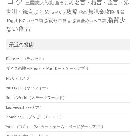
ログ
名言・格言・金言・処
三国志大戦動画まとめ
攻略
世訓・箴言まとめ
無課金攻略
脂質
映画
我が天下
脂質少
脂質ゼロ食品
10g以下のカップ麺
脂質低めカップ麺
ない食品
最近の投稿
Ramses II（ラムセス）
ダイスの神 – iPhone・iPadボードゲームアプリ
RISK（リスク）
YAHTZEE（ヤッツィー）
Small World（スモールワールド）
Las Vegas!（べガス）
Zombies!!!（ゾンビーズ！！！）
Yomi（ヨミ）- iPadカードゲーム・ボードゲームアプリ