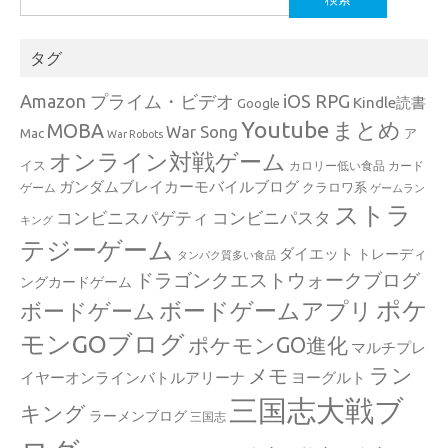
索:
タグ
Amazon プライム・ビデオ
iOS RPG
Kindle読書
Google
Youtube
まとめ
MOBA
War Song
Mac
ア
War Robots
オンライン対戦ゲーム
イス
カロリー低い食品
カード
ガンダムブレイカーモバイルブログ
クラロワ系
ゲーム
ゲームラン
ストラ
コンビニスパゲティ
コンビニパスタ
キング
テジーゲーム
ダイエット
トレーディ
タンパク質多い食品
ドラゴンクエストウォークブログ
ングカードゲーム
ポケ
ボードゲームアプリ
ボードゲーム
モンGOブログ
ポケモンGO進化
マルチプレ
ラン
メモ
イヤーオンラインバトルアリーナ
ヨーグルト
三国志大戦ブ
キング
ラーメンブログ
三国志