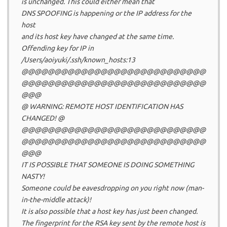
is unchanged. This could either mean that
DNS SPOOFING is happening or the IP address for the
host
and its host key have changed at the same time.
Offending key for IP in
/Users/aoiyuki/.ssh/known_hosts:13
@@@@@@@@@@@@@@@@@@@@@@@@@@@@
@@@@@@@@@@@@@@@@@@@@@@@@@@@@
@@@
@ WARNING: REMOTE HOST IDENTIFICATION HAS
CHANGED! @
@@@@@@@@@@@@@@@@@@@@@@@@@@@@
@@@@@@@@@@@@@@@@@@@@@@@@@@@@
@@@
IT IS POSSIBLE THAT SOMEONE IS DOING SOMETHING
NASTY!
Someone could be eavesdropping on you right now (man-
in-the-middle attack)!
It is also possible that a host key has just been changed.
The fingerprint for the RSA key sent by the remote host is