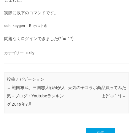
しました。
実際に以下のコマンドです。
ssh-keygen -R ホスト名
問題なくログインできました(*´ω｀*)
カテゴリー:
Daily
投稿ナビゲーション
←
戦国布武、三国志大戦Mが人
天気の子コラボ商品買ってみた
気 – ブログ・Youtubeランキン
よ(*´ω｀*)
→
グ 2019年7月
検