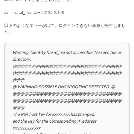
ssh -i id_rsa ユーザ名@ホスト名
以下のようなエラーが出て、ログインできない事象が発生しまし
た。
Warning: Identity file id_rsa not accessible: No such file or
directory.
@@@@@@@@@@@@@@@@@@@@@@@@@@@@
@@@@@@@@@@@@@@@@@@@@@@@@@@@@
@@@
@ WARNING: POSSIBLE DNS SPOOFING DETECTED! @
@@@@@@@@@@@@@@@@@@@@@@@@@@@@
@@@@@@@@@@@@@@@@@@@@@@@@@@@@
@@@
The RSA host key for xxxxx.xxx has changed,
and the key for the corresponding IP address
xxx.xxx.xxx.xxx