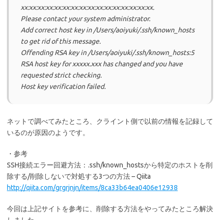
xx:xx:xx:xx:xx:xx:xx:xx:xx:xx:xx:xx:xx:xx:xx:xx.
Please contact your system administrator.
Add correct host key in /Users/aoiyuki/.ssh/known_hosts
to get rid of this message.
Offending RSA key in /Users/aoiyuki/.ssh/known_hosts:5
RSA host key for xxxxx.xxx has changed and you have
requested strict checking.
Host key verification failed.
ネットで調べてみたところ、クライント側で以前の情報を記録して
いるのが原因のようです。
・参考
SSH接続エラー回避方法：.ssh/known_hostsから特定のホストを削
除する/削除しないで対処する3つの方法 – Qiita
http://qiita.com/grgrjnjn/items/8ca33b64ea0406e12938
今回は上記サイトを参考に、削除する方法をやってみたところ解決