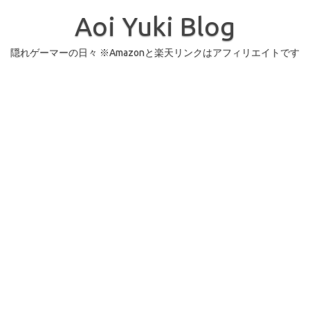
コ
ン
Aoi Yuki Blog
テ
ン
ツ
へ
隠れゲーマーの日々 ※Amazonと楽天リンクはアフィリエイトです
ス
キ
ッ
プ