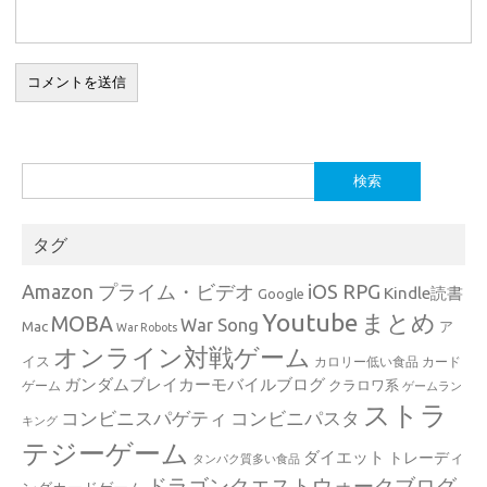
検
索:
タグ
Amazon プライム・ビデオ
iOS RPG
Kindle読書
Google
Youtube
まとめ
MOBA
War Song
Mac
ア
War Robots
オンライン対戦ゲーム
イス
カロリー低い食品
カード
ガンダムブレイカーモバイルブログ
クラロワ系
ゲーム
ゲームラン
ストラ
コンビニスパゲティ
コンビニパスタ
キング
テジーゲーム
ダイエット
トレーディ
タンパク質多い食品
ドラゴンクエストウォークブログ