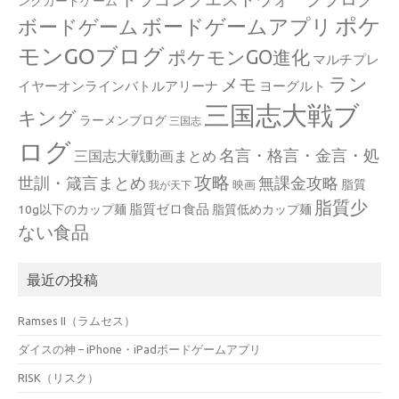
ングカードゲーム
ポケ
ボードゲームアプリ
ボードゲーム
モンGOブログ
ポケモンGO進化
マルチプレ
ラン
メモ
イヤーオンラインバトルアリーナ
ヨーグルト
三国志大戦ブ
キング
ラーメンブログ
三国志
ログ
名言・格言・金言・処
三国志大戦動画まとめ
攻略
世訓・箴言まとめ
無課金攻略
脂質
映画
我が天下
脂質少
脂質ゼロ食品
10g以下のカップ麺
脂質低めカップ麺
ない食品
最近の投稿
Ramses II（ラムセス）
ダイスの神 – iPhone・iPadボードゲームアプリ
RISK（リスク）