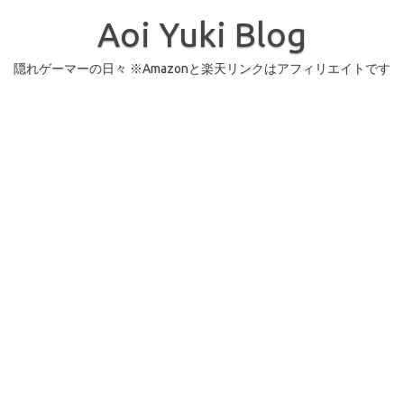
コ
ン
Aoi Yuki Blog
テ
ン
ツ
へ
隠れゲーマーの日々 ※Amazonと楽天リンクはアフィリエイトです
ス
キ
ッ
プ