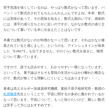
苦手意識を強くしているのは、やっぱり数式かなって思います。バ
ーン！って数式出されてもちんぷんかんぷんですよね。本来、数式
には意味があって、その意味を知ると、数式も面白いです。感覚的
には、漢字の成り立ちとかに近いのですが、なかなか数式の成り立
ちについて書いている本に出会えたことはないです。
本書では数式がないのが特徴かなーって思います。それはかなり徹
底されていると感じました。というのも、アインシュタインが発表
した「E=mc^2」も出てきません。そのぐらい数式を抜きに、物理
について書いています。
ですので、誰でも読みやすく、わかりやすい一冊になっています。
といっても、量子論はそもそも普段の生活からはかけ離れた概念な
ので、数式が無くても理解しにくいところはありますが・・・。
著者は高エネルギー加速器研究機構、素粒子原子核研究所・教授の
松原隆彦
先生ということで、宇宙に関するが多めに書かれているか
なって思います。宇宙について、もっと知りたいけど、難しい数式
は苦手って方にはおすすめです。