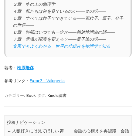
３章 空の上の物理学
４章 私たちは何を見ているのか――光の話――
５章 すべては粒子でできている――素粒子、原子、分子
の世界――
６章 時間はいつでも一定か――相対性理論の話――
７章 意識が現実を変える？――量子論の話――
文系でもよくわかる 世界の仕組みを物理学で知る
著者：
松原隆彦
参考リンク：
E=mc2 – Wikipedia
カテゴリー:
Book
タグ:
Kindle読書
投稿ナビゲーション
←
人狼好きには見てほしい 舞
会話の心構えを再認識「会話