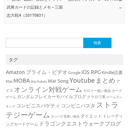
武将カードの記録とメモ – 三国
→
志大戦4（20170831）
検
索:
タグ
Amazon プライム・ビデオ
iOS RPG
Kindle読書
Google
Youtube
まとめ
MOBA
War Song
Mac
ア
War Robots
オンライン対戦ゲーム
イス
カロリー低い食品
カード
ガンダムブレイカーモバイルブログ
クラロワ系
ゲーム
ゲームラン
ストラ
コンビニスパゲティ
コンビニパスタ
キング
テジーゲーム
ダイエット
トレーディ
タンパク質多い食品
ドラゴンクエストウォークブログ
ングカードゲーム