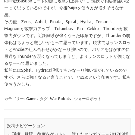
RaijinはBastionモードの際に攻撃力上昇です。現状でも結構強いな
ーって思っているのですが、今後Raijinを使う方が増えそうな予
感。
その他、Zeus、Aphid、Pinata、Spiral、Hydra、Tempest、
Magnumが攻撃力アップ、Tulumbas、Pin、Gekko、Thunderが攻
撃力ダウンです。近距離系が強くなった印象ですが、Thunderの弱
体化はちょっと厳しいかもって思っています。現状ではランスロッ
トとAncileの組み合わせがかなーり強いので、バリアをはがすのに
最適なThunderが弱くなってしまうと、よりランスロットが強くな
るなーって思いました。
私的にはSpiral、Hydraは現状でもかなーり強い気がしているので
すが、さらに強くなると言うことで、ぐぬぬという印象です。私も
使おうかしら。
カテゴリー:
Games
タグ:
War Robots
,
ウォーロボット
投稿ナビゲーション
←
孫権、魏延、徐庶をゲット♪
読んだマンガメモ – 201709版