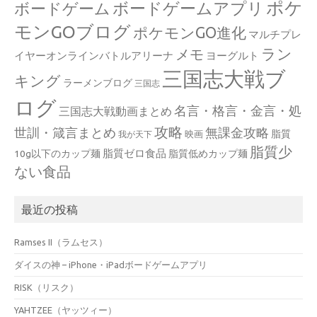
ポケ
ボードゲームアプリ
ボードゲーム
モンGOブログ
ポケモンGO進化
マルチプレ
ラン
メモ
イヤーオンラインバトルアリーナ
ヨーグルト
三国志大戦ブ
キング
ラーメンブログ
三国志
ログ
名言・格言・金言・処
三国志大戦動画まとめ
攻略
世訓・箴言まとめ
無課金攻略
脂質
映画
我が天下
脂質少
脂質ゼロ食品
10g以下のカップ麺
脂質低めカップ麺
ない食品
最近の投稿
Ramses II（ラムセス）
ダイスの神 – iPhone・iPadボードゲームアプリ
RISK（リスク）
YAHTZEE（ヤッツィー）