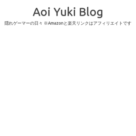
コ
ン
Aoi Yuki Blog
テ
ン
ツ
へ
隠れゲーマーの日々 ※Amazonと楽天リンクはアフィリエイトです
ス
キ
ッ
プ