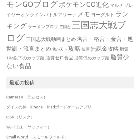
モンGOブログ
ポケモンGO進化
マルチプレ
ラン
メモ
イヤーオンラインバトルアリーナ
ヨーグルト
三国志大戦ブ
キング
ラーメンブログ
三国志
ログ
名言・格言・金言・処
三国志大戦動画まとめ
攻略
世訓・箴言まとめ
無課金攻略
脂質
映画
我が天下
脂質少
脂質ゼロ食品
10g以下のカップ麺
脂質低めカップ麺
ない食品
最近の投稿
Ramses II（ラムセス）
ダイスの神 – iPhone・iPadボードゲームアプリ
RISK（リスク）
YAHTZEE（ヤッツィー）
Small World（スモールワールド）