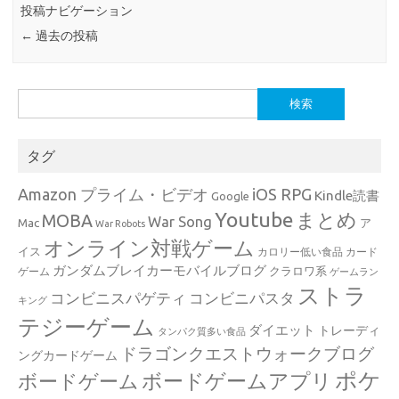
投稿ナビゲーション
←
過去の投稿
検
索:
タグ
Amazon プライム・ビデオ
iOS RPG
Kindle読書
Google
Youtube
まとめ
MOBA
War Song
Mac
ア
War Robots
オンライン対戦ゲーム
イス
カロリー低い食品
カード
ガンダムブレイカーモバイルブログ
クラロワ系
ゲーム
ゲームラン
ストラ
コンビニスパゲティ
コンビニパスタ
キング
テジーゲーム
ダイエット
トレーディ
タンパク質多い食品
ドラゴンクエストウォークブログ
ングカードゲーム
ポケ
ボードゲームアプリ
ボードゲーム