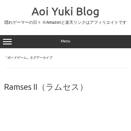
コ
ン
Aoi Yuki Blog
テ
ン
ツ
へ
隠れゲーマーの日々 ※Amazonと楽天リンクはアフィリエイトです
ス
キ
ッ
プ
Menu
「
ボードゲーム
」タグアーカイブ
Ramses II（ラムセス）